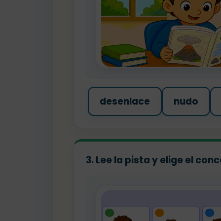
desenlace
nudo
3. Lee la pista y elige el co