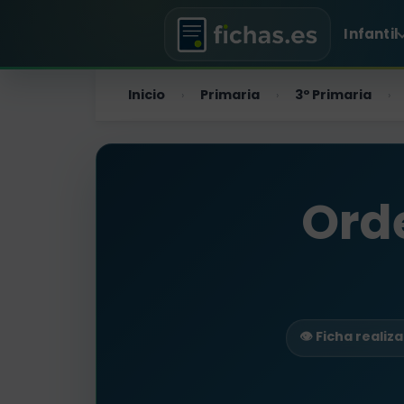
Infantil
Inicio
Primaria
3º Primaria
›
›
›
Ord
👁️ Ficha realiz