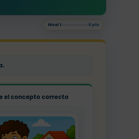
Nivel
1
0
pts
a.
ige el concepto correcto