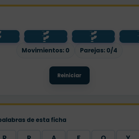
?
?
?
desenlac
?
?
?
e
cio
orden
n
Movimientos:
0
Parejas:
0/4
Reiniciar
palabras de esta ficha
R
R
A
F
O
Y