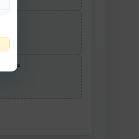
Final
t
uencia