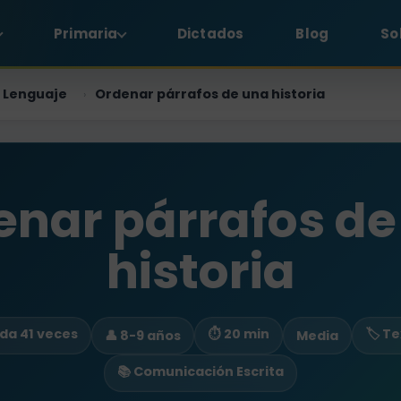
Primaria
Dictados
Blog
So
Lenguaje
Ordenar párrafos de una historia
›
enar párrafos de
historia
ada 41 veces
⏱ 20 min
🏷️ T
👤 8-9 años
Media
📚 Comunicación Escrita