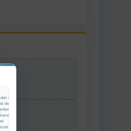
imero
der a la
ia de
spués
entimiento
rtamiento
el
icas y