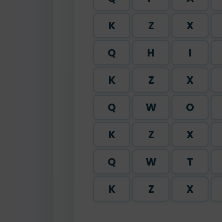
K
Z
X
Q
H
I
K
Z
X
Q
W
O
K
Z
X
Q
W
T
K
Z
X