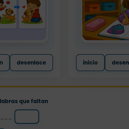
n
desenlace
inicio
desen
alabras que faltan
l ___