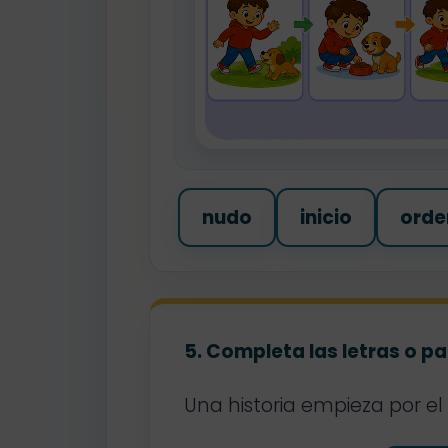
nudo
inicio
orde
5. Completa las letras o p
Una historia empieza por e