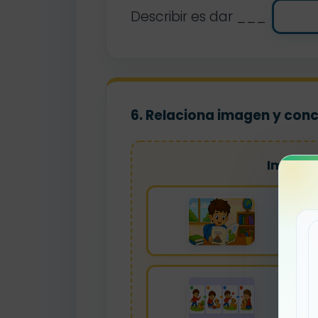
Describir es dar ___
6. Relaciona imagen y con
Imágen