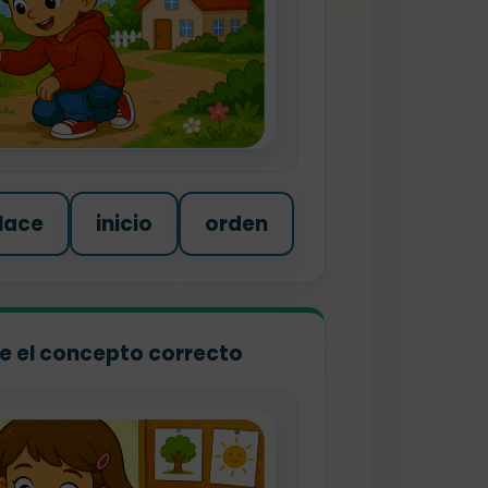
lace
inicio
orden
ige el concepto correcto