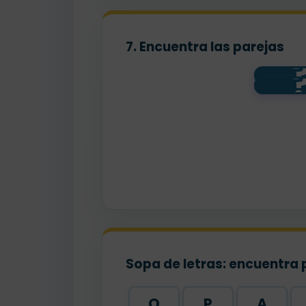
7. Encuentra las parejas
ini
Sopa de letras: encuentra 
Q
P
A