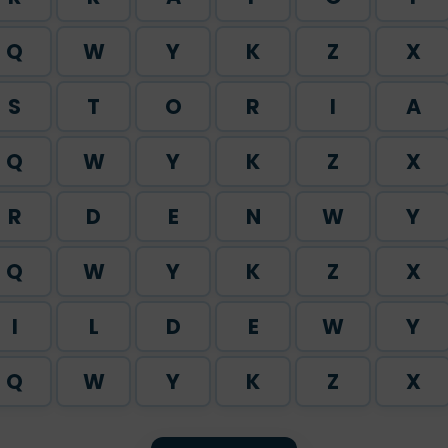
Q
W
Y
K
Z
X
S
T
O
R
I
A
Q
W
Y
K
Z
X
R
D
E
N
W
Y
Q
W
Y
K
Z
X
I
L
D
E
W
Y
Q
W
Y
K
Z
X