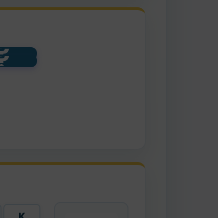
?
?
udo
K