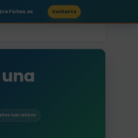
bre Fichas.es
Contacto
 una
extos narrativos