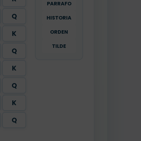
PARRAFO
Q
HISTORIA
ORDEN
K
TILDE
Q
K
Q
K
Q