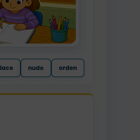
lace
nudo
orden