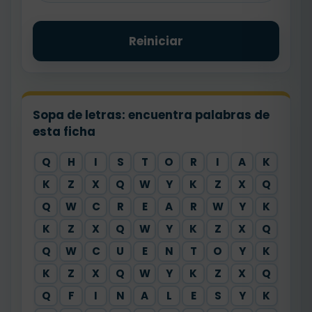
Reiniciar
Sopa de letras: encuentra palabras de
esta ficha
Q
H
I
S
T
O
R
I
A
K
K
Z
X
Q
W
Y
K
Z
X
Q
Q
W
C
R
E
A
R
W
Y
K
K
Z
X
Q
W
Y
K
Z
X
Q
Q
W
C
U
E
N
T
O
Y
K
K
Z
X
Q
W
Y
K
Z
X
Q
Q
F
I
N
A
L
E
S
Y
K