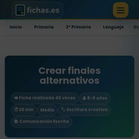
Inicio
Primaria
3º Primaria
Lenguaje
Cr
›
›
›
›
Crear finales
alternativos
👁️ Ficha realizada 40 veces
👤 8-9 años
⏱ 20 min
🏷️ Escritura creativa
Media
📚 Comunicación Escrita