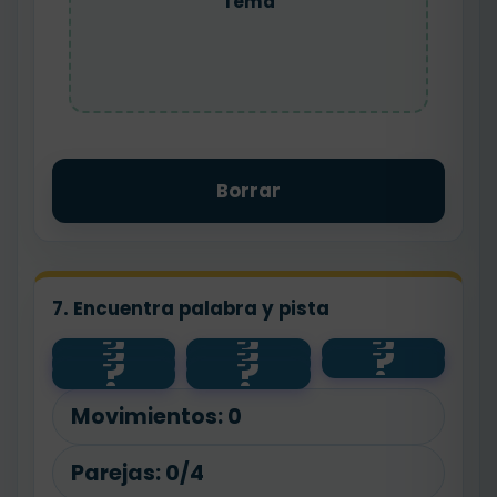
Tema
Borrar
7. Encuentra palabra y pista
?
?
?
?
?
?
tema
primero
último
idea
?
?
después
final
principal
inicio
nudo
Movimientos:
0
Parejas:
0/4