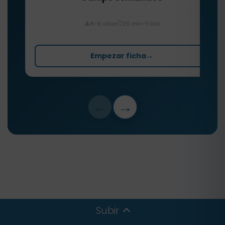
⏱️
⭐
👤
8-9 años
20 min
Fácil
Empezar ficha
→
←
→
Subir