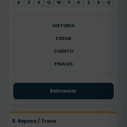
K
Z
X
Q
W
Y
K
Z
X
Q
HISTORIA
CREAR
CUENTO
FINALES
Reintentar
8. Repasa / Trace