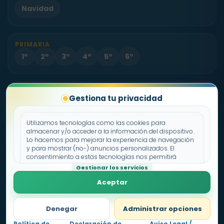
Navidad
PRIMARIA
1º
2º
3º
4º
5º
6º
PROYECTO
Gestiona tu privacidad
Sobre Fichas.es
Contacto
Utilizamos tecnologías como las cookies para
almacenar y/o acceder a la información del dispositivo.
Lo hacemos para mejorar la experiencia de navegación
Política de cookies
y para mostrar (no-) anuncios personalizados. El
consentimiento a estas tecnologías nos permitirá
Declaración de privacidad
procesar datos como el comportamiento de
Gestionar los servicios
Aviso legal
navegación o los ID's únicos en este sitio. No consentir o
Aceptar
retirar el consentimiento, puede afectar negativamente a
ciertas características y funciones.
Denegar
Administrar opciones
Política de
Declaración de
Aviso Legal /