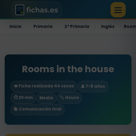
Inicio
Primaria
2º Primaria
Inglés
Rooms
›
›
›
›
Rooms in the house
👁️ Ficha realizada 44 veces
👤 7-8 años
⏱ 20 min
🏷️ House
Media
📚 Comunicación Oral