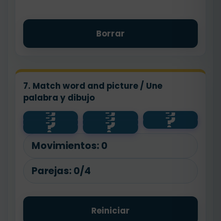
Borrar
7. Match word and picture / Une
palabra y dibujo
?
?
?
?
?
?
bedroom
kitchen
living
?
?
room
bathroom
Movimientos:
0
Parejas:
0/4
Reiniciar