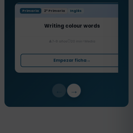
Primaria
2º Primaria
Inglés
Writing colour words
⏱️
⭐
👤
7-8 años
20 min
Media
Empezar ficha
→
←
→