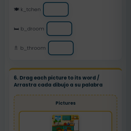
🍽️ k_tchen
🛏️ b_droom
🚿 b_throom
6. Drag each picture to its word /
Arrastra cada dibujo a su palabra
Pictures