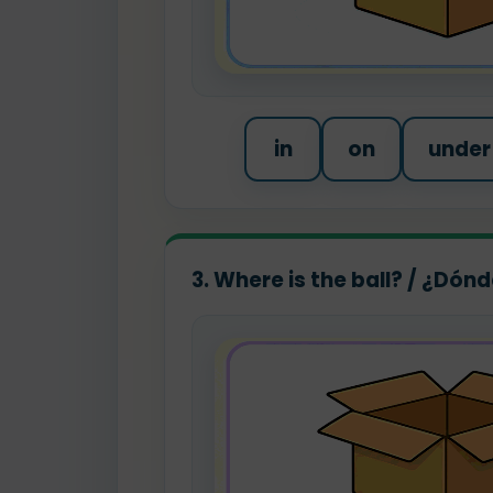
in
on
under
3. Where is the ball? / ¿Dón