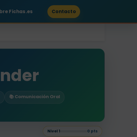
bre Fichas.es
Contacto
under
📚 Comunicación Oral
Nivel
1
0
pts