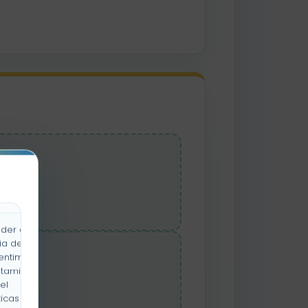
in
der a la
ia de
on
entimiento
rtamiento
el
icas y