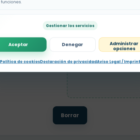
funciones.
u
Gestionar los servicios
Administrar
Aceptar
Denegar
opciones
Política de cookies
Declaración de privacidad
Aviso Legal / Imprin
n
Borrar