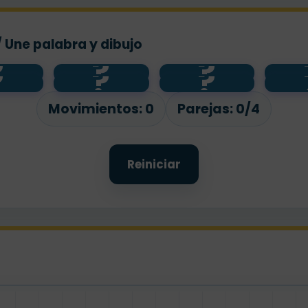
/ Une palabra y dibujo
?
?
?
?
?
?
next to
in
under
on
Movimientos:
0
Parejas:
0/4
Reiniciar