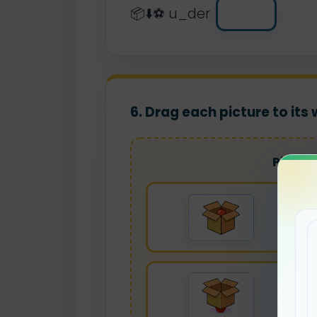
📦⬇️⚽ u_der
6. Drag each picture to its
Pictur