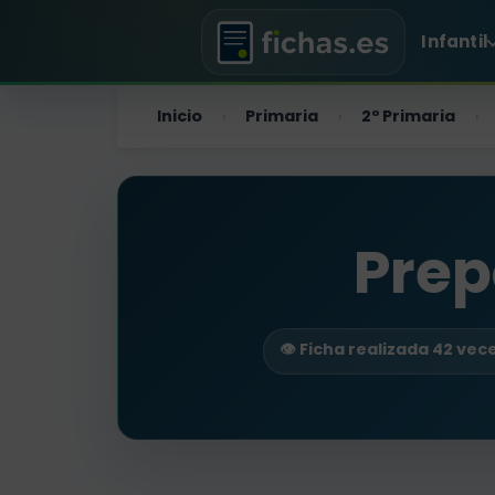
Infantil
Inicio
Primaria
2º Primaria
›
›
›
Prep
👁️ Ficha realizada 42 vec