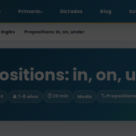
Primaria
Dictados
Blog
So
Inglés
Prepositions: in, on, under
›
ositions: in, on, 
es
⏱ 20 min
🏷️ Prepositions
👤 7-8 años
Media