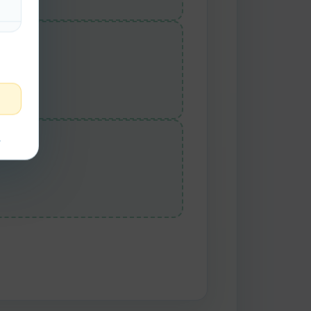
nder
t
ext to