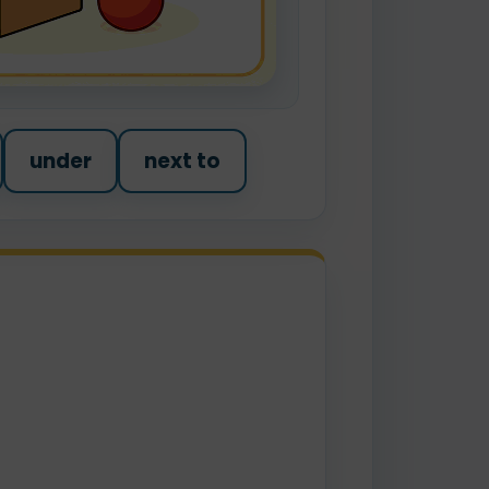
under
next to