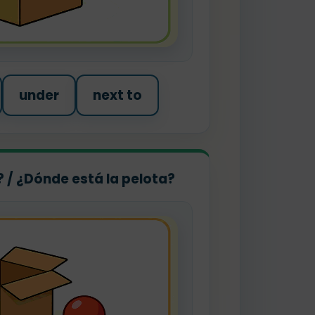
under
next to
l? / ¿Dónde está la pelota?