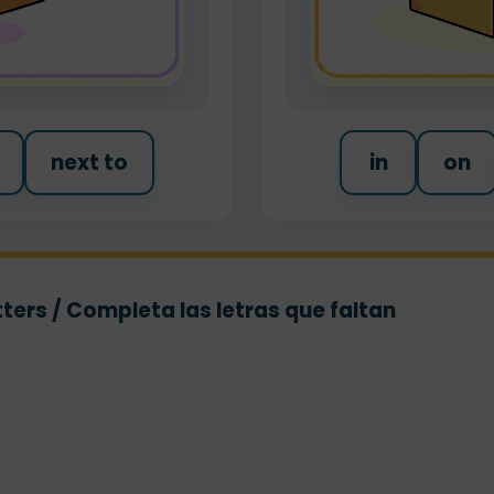
next to
in
on
ters / Completa las letras que faltan