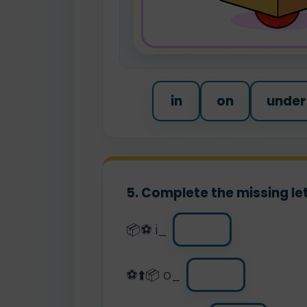
in
on
under
5. Complete the missing let
📦⚽ i_
⚽⬆️📦 o_