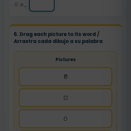
🥚 e_
6. Drag each picture to its word /
Arrastra cada dibujo a su palabra
Pictures
🥛
🍞
🥚