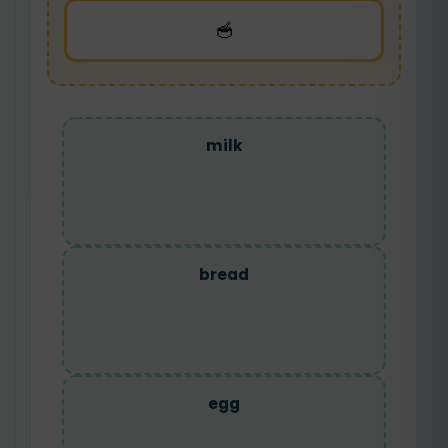
🥣
milk
bread
egg