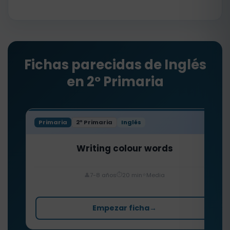
Fichas parecidas de Inglés
en 2º Primaria
Primaria
2º Primaria
Inglés
Writing colour words
⏱️
⭐
👤
7-8 años
20 min
Media
Empezar ficha
→