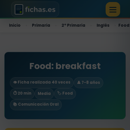
Inicio
Primaria
2º Primaria
Inglés
Food:
›
›
›
›
Food: breakfast
👁️ Ficha realizada 40 veces
👤 7-8 años
⏱ 20 min
🏷️ Food
Media
📚 Comunicación Oral