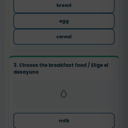
bread
egg
cereal
3. Choose the breakfast food / Elige el
desayuno
🥚
milk