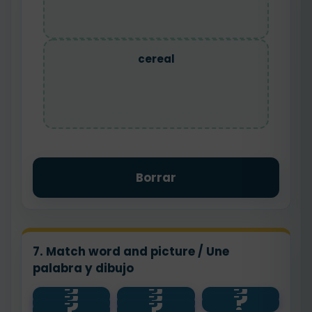
cereal
Borrar
7. Match word and picture / Une
palabra y dibujo
?
?
?
?
?
?
cereal
milk
🥛
?
?
bread
🍞
egg
🥣
🥚