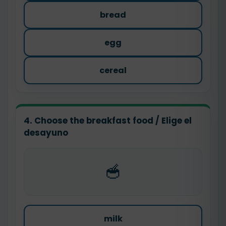
bread
egg
cereal
4. Choose the breakfast food / Elige el
desayuno
🥣
milk