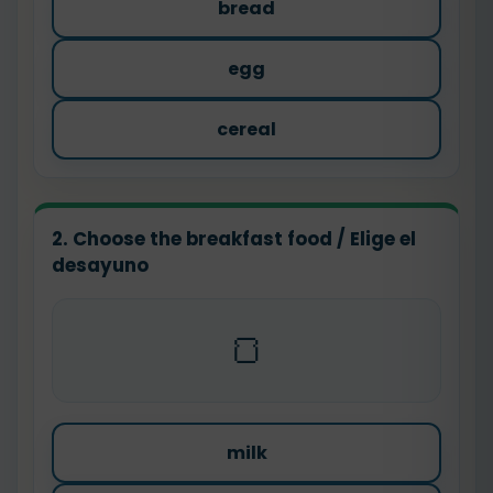
bread
egg
cereal
2. Choose the breakfast food / Elige el
desayuno
🍞
milk