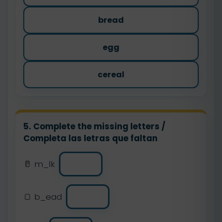
bread
egg
cereal
5. Complete the missing letters /
Completa las letras que faltan
🥛 m_lk
🍞 b_ead