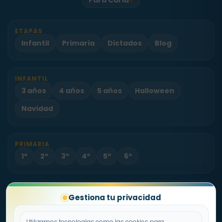
ETAPAS
Infantil
Primaria
Dictados
Blog
INFANTIL
3 años
4 años
5 años
Halloween
Navidad
PRIMARIA
1º
2º
3º
4º
5º
6º
PROYECTO
Gestiona tu privacidad
Sobre Fichas.es
Contacto
Utilizamos tecnologías como las cookies para