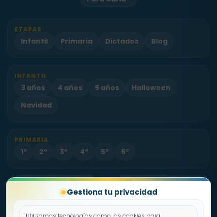
ETAPAS
Infantil
Primaria
Dictados
Blog
INFANTIL
3 años
4 años
5 años
Halloween
Navidad
PRIMARIA
1º
2º
3º
4º
5º
6º
PROYECTO
Gestiona tu privacidad
Sobre Fichas.es
Contacto
Utilizamos tecnologías como las cookies para