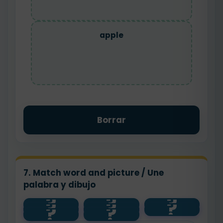
apple
Borrar
7. Match word and picture / Une
palabra y dibujo
?
?
?
?
?
?
11
eleven
apple
?
?
☀️
🍎
👋
sunny
hello