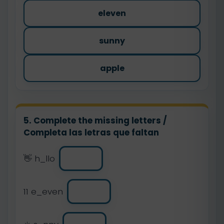
eleven
sunny
apple
5. Complete the missing letters /
Completa las letras que faltan
👋 h_llo
11 e_even