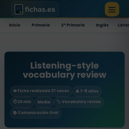
Inicio
Primaria
2º Primaria
Inglés
Liste
›
›
›
›
Listening-style
vocabulary review
👁️ Ficha realizada 37 veces
👤 7-8 años
⏱ 20 min
🏷️ Vocabulary review
Media
📚 Comunicación Oral