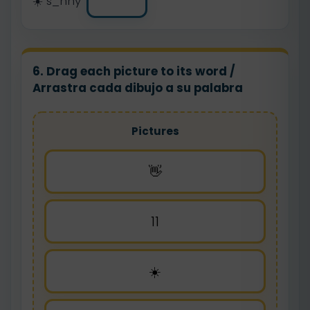
☀️ s_nny
6. Drag each picture to its word /
Arrastra cada dibujo a su palabra
Pictures
👋
11
☀️