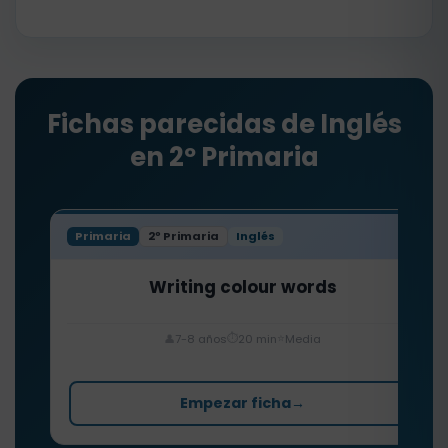
Fichas parecidas de Inglés
en 2º Primaria
Primaria
2º Primaria
Inglés
Writing colour words
⏱️
⭐
👤
7-8 años
20 min
Media
Empezar ficha
→