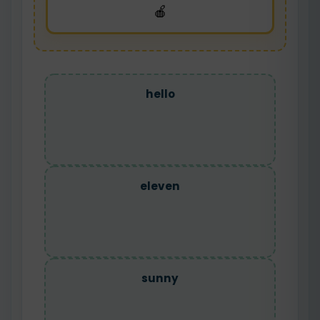
🍎
hello
eleven
sunny