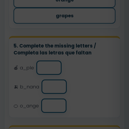
grapes
5. Complete the missing letters /
Completa las letras que faltan
🍎 a_ple
🍌 b_nana
🍊 o_ange