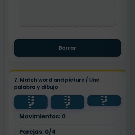
Borrar
7. Match word and picture / Une
palabra y dibujo
?
?
?
?
?
?
apple
🍌
grapes
?
?
🍇
🍊
banana
orange
🍎
Movimientos:
0
Parejas:
0/4