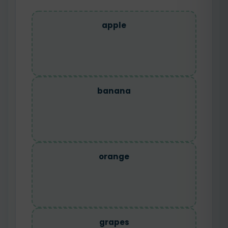
apple
banana
orange
grapes