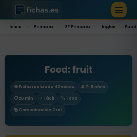
Inicio
Primaria
2º Primaria
Inglés
Food:
›
›
›
›
Food: fruit
👁️ Ficha realizada 42 veces
👤 7-8 años
⏱ 20 min
⭐ Fácil
🏷️ Food
📚 Comunicación Oral