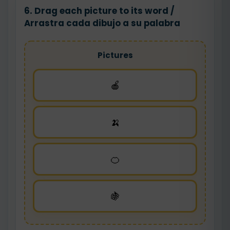
6. Drag each picture to its word /
Arrastra cada dibujo a su palabra
Pictures
🍎
🍌
🍊
🍇