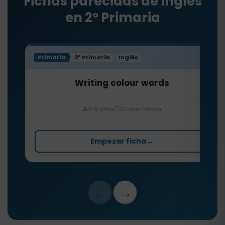
Fichas parecidas de Inglés
en 2º Primaria
Primaria
2º Primaria
Inglés
Writing colour words
⏱️
⭐
👤
7-8 años
20 min
Media
Empezar ficha
→
←
→