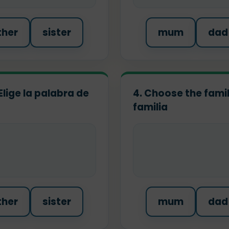
ther
sister
mum
dad
Elige la palabra de
4. Choose the famil
familia
ther
sister
mum
dad