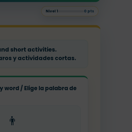
Nivel
1
0
pts
nd short activities.
aros y actividades cortas.
y word / Elige la palabra de
👨