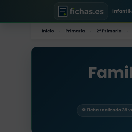
Infantil
Inicio
Primaria
2º Primaria
›
›
›
Famil
👁️ Ficha realizada 35 