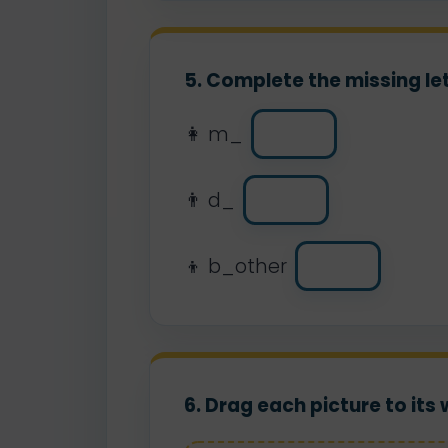
5. Complete the missing let
👩 m_
👨 d_
👦 b_other
6. Drag each picture to its