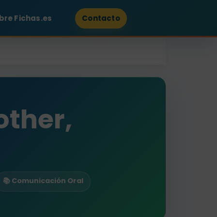
bre Fichas.es
Contacto
other,
📚 Comunicación Oral