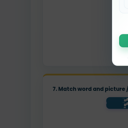
7. Match word and picture 
brot
d