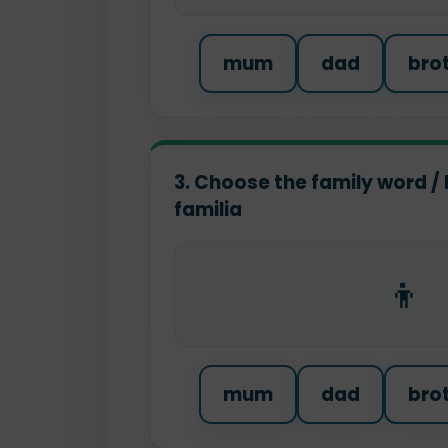
mum
dad
bro
3. Choose the family word / 
familia
👦
mum
dad
bro