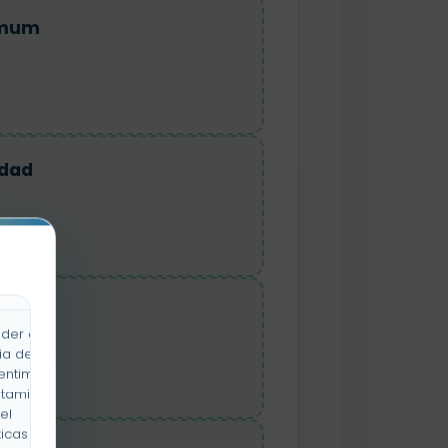
mum
dad
other
der a la
ia de
entimiento
rtamiento
el
icas y