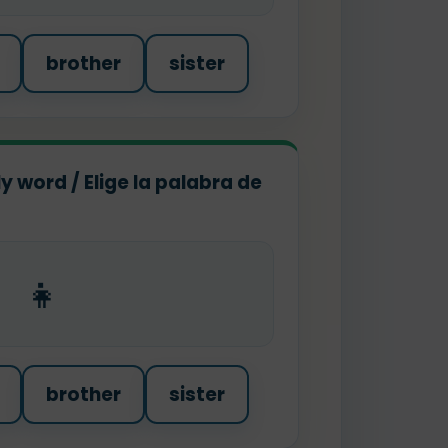
brother
sister
y word / Elige la palabra de
👧
brother
sister