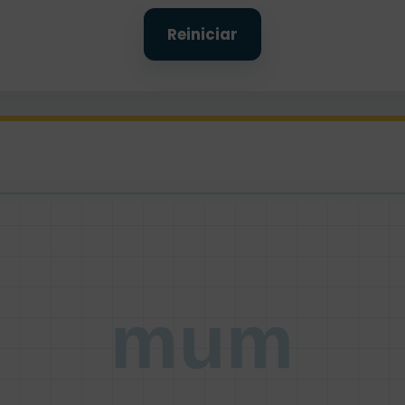
Reiniciar
mum