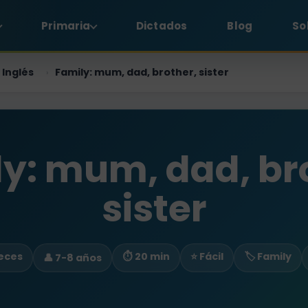
Primaria
Dictados
Blog
So
Inglés
Family: mum, dad, brother, sister
›
y: mum, dad, br
sister
veces
⏱ 20 min
⭐ Fácil
🏷️ Family
👤 7-8 años