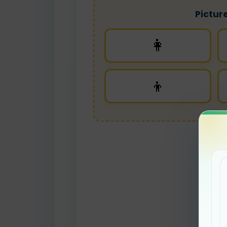
Pictur
👩
👦