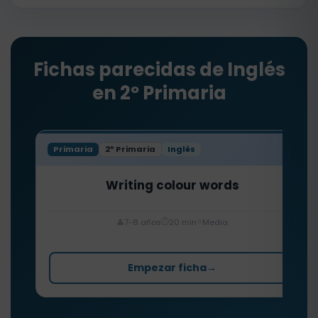
Fichas parecidas de Inglés
en 2º Primaria
Primaria
2º Primaria
Inglés
Writing colour words
⏱️
⭐
👤
7-8 años
20 min
Media
Empezar ficha
→