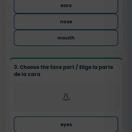
ears
nose
mouth
3. Choose the face part / Elige la parte
de la cara
👃
eyes