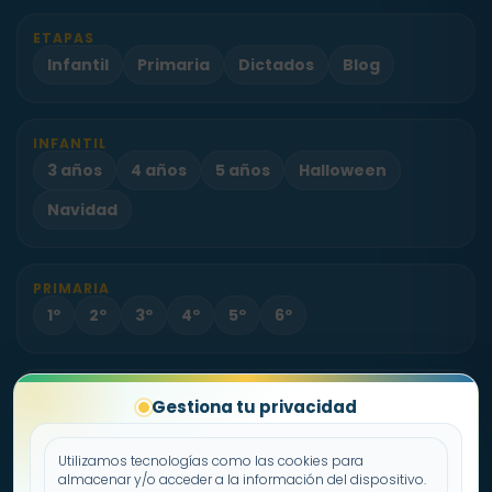
ETAPAS
Infantil
Primaria
Dictados
Blog
INFANTIL
3 años
4 años
5 años
Halloween
Navidad
PRIMARIA
1º
2º
3º
4º
5º
6º
PROYECTO
Gestiona tu privacidad
Sobre Fichas.es
Contacto
Utilizamos tecnologías como las cookies para
almacenar y/o acceder a la información del dispositivo.