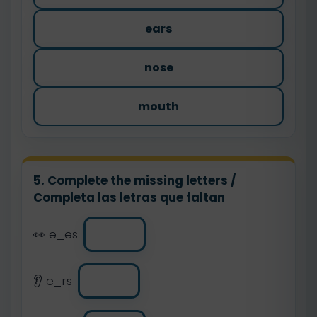
ears
nose
mouth
5. Complete the missing letters /
Completa las letras que faltan
👀 e_es
👂 e_rs