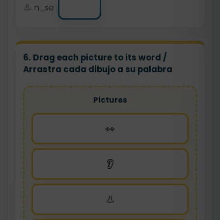
👃 n_se
6. Drag each picture to its word /
Arrastra cada dibujo a su palabra
Pictures
👀
👂
👃