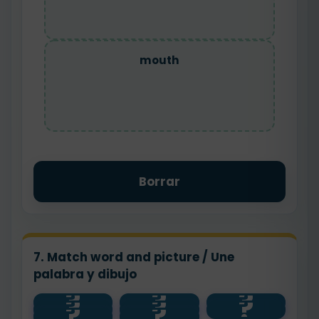
mouth
Borrar
7. Match word and picture / Une
palabra y dibujo
?
?
?
?
?
?
eyes
👄
👀
?
?
ears
mouth
👂
nose
👃