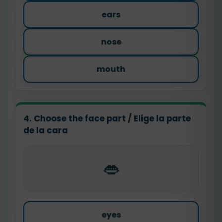
ears
nose
mouth
4. Choose the face part / Elige la parte
de la cara
👄
eyes