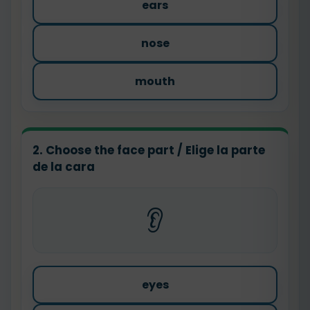
ears
nose
mouth
2. Choose the face part / Elige la parte
de la cara
👂
eyes