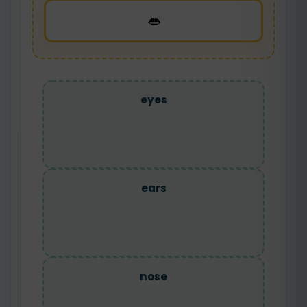
👄
eyes
ears
nose