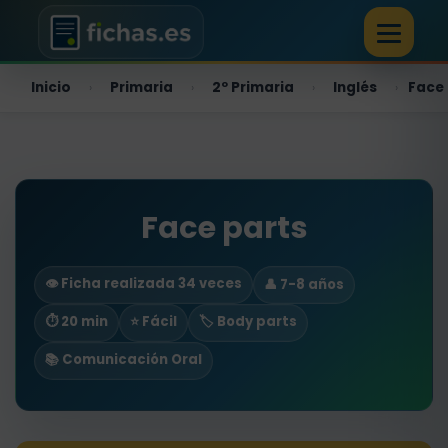
Inicio
Primaria
2º Primaria
Inglés
Face 
›
›
›
›
Face parts
👁️ Ficha realizada 34 veces
👤 7-8 años
⏱ 20 min
⭐ Fácil
🏷️ Body parts
📚 Comunicación Oral