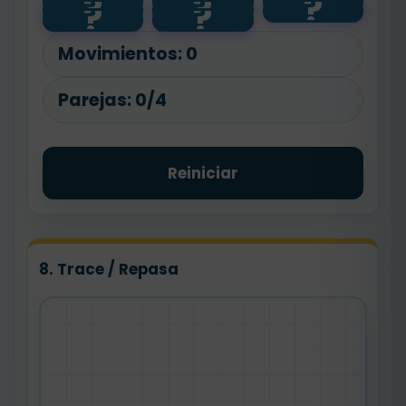
?
?
?
?
?
?
?
?
🦶
🙂
foot
arm
✋
Movimientos:
0
Parejas:
0/4
Reiniciar
8. Trace / Repasa