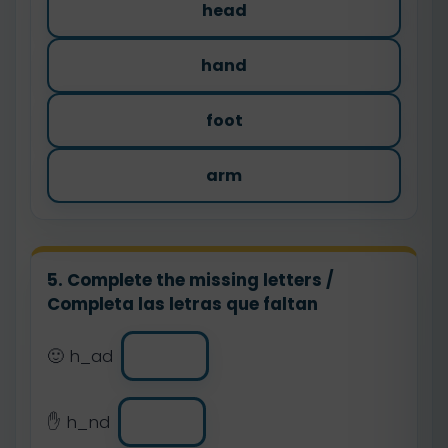
head
hand
foot
arm
5. Complete the missing letters /
Completa las letras que faltan
🙂 h_ad
✋ h_nd