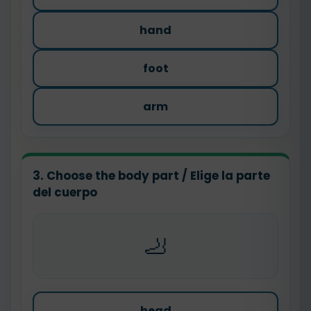
hand
foot
arm
3. Choose the body part / Elige la parte
del cuerpo
🦶
head