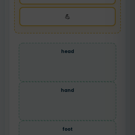
💪
head
hand
foot