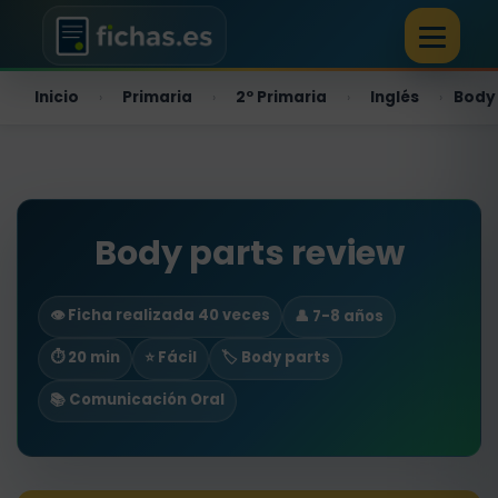
Inicio
Primaria
2º Primaria
Inglés
Body 
›
›
›
›
Body parts review
👁️ Ficha realizada 40 veces
👤 7-8 años
⏱ 20 min
⭐ Fácil
🏷️ Body parts
📚 Comunicación Oral