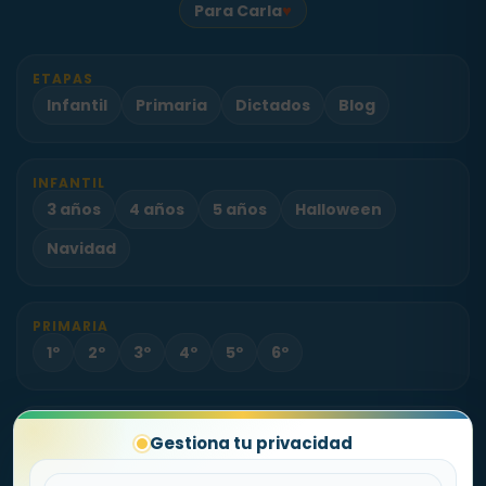
♥
Para Carla
ETAPAS
Infantil
Primaria
Dictados
Blog
INFANTIL
3 años
4 años
5 años
Halloween
Navidad
PRIMARIA
1º
2º
3º
4º
5º
6º
PROYECTO
Gestiona tu privacidad
Sobre Fichas.es
Contacto