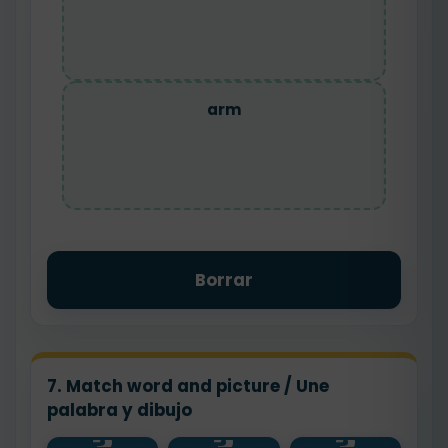
arm
Borrar
7. Match word and picture / Une
palabra y dibujo
💪
head
hand