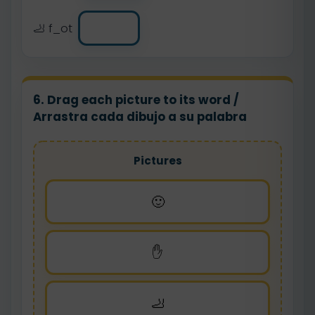
🦶 f_ot
6. Drag each picture to its word /
Arrastra cada dibujo a su palabra
Pictures
🙂
✋
🦶