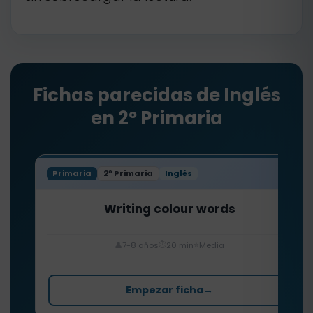
Fichas parecidas de Inglés
en 2º Primaria
Primaria
2º Primaria
Inglés
Writing colour words
⏱️
⭐
👤
7-8 años
20 min
Media
Empezar ficha
→