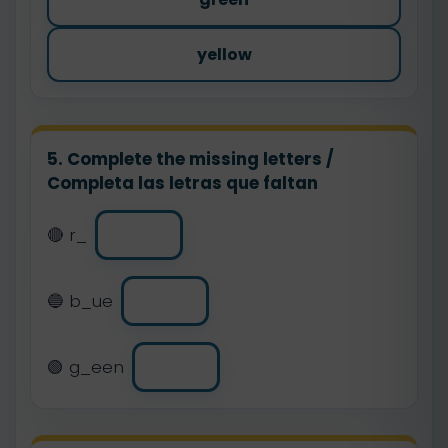
yellow
5. Complete the missing letters /
Completa las letras que faltan
🔴 r_
🔵 b_ue
🟢 g_een