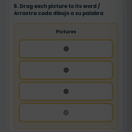
6. Drag each picture to its word /
Arrastra cada dibujo a su palabra
Pictures
🔴
🔵
🟢
🟡