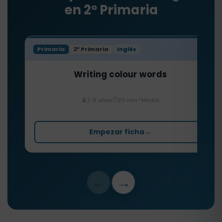
en 2º Primaria
Primaria
2º Primaria
Inglés
Writing colour words
⏱️
⭐
👤
7-8 años
20 min
Media
Empezar ficha
→
←
→