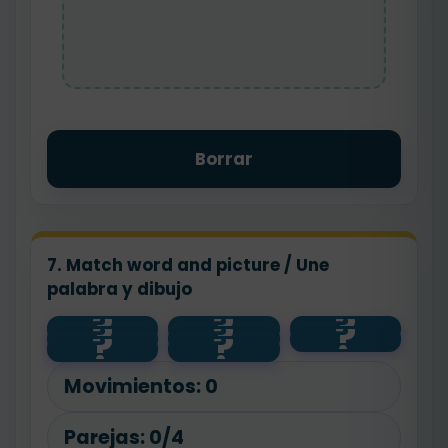
Borrar
7. Match word and picture / Une
palabra y dibujo
?
?
?
?
?
?
yellow
red
🔴
?
?
blue
green
🔵
🟡
🟢
Movimientos:
0
Parejas:
0/4