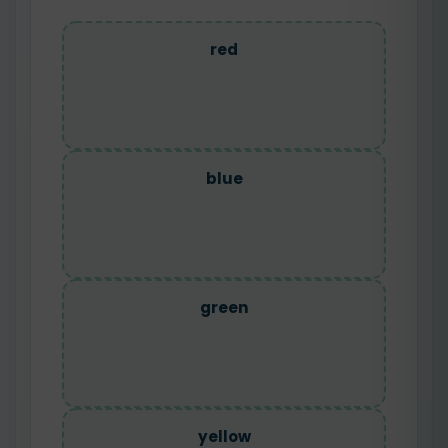
red
blue
green
yellow