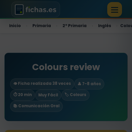
Inicio
Primaria
2º Primaria
Inglés
Colou
›
›
›
›
Colours review
👁️ Ficha realizada 38 veces
👤 7-8 años
⏱ 20 min
🏷️ Colours
Muy Fácil
📚 Comunicación Oral