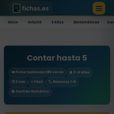
Inicio
Infantil
3 Años
Matemáticas
Con
›
›
›
›
Contar hasta 5
👁️ Ficha realizada 280 veces
👤 3-4 años
⏱ 3 min
⭐ Fácil
🏷️ Números 1-5
📚 Sentido Numérico