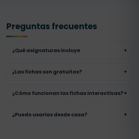
Preguntas frecuentes
¿Qué asignaturas incluye
+
Incluye matemáticas, lengua, inglés y
¿Las fichas son gratuitas?
+
conocimiento del medio, organizadas
por temas.
Sí, todo el contenido es gratuito y sin
¿Cómo funcionan las fichas interactivas?
+
registro.
Cada ficha se completa online y se
¿Puedo usarlas desde casa?
+
corrige al instante.
Sí, están pensadas para usar en casa o