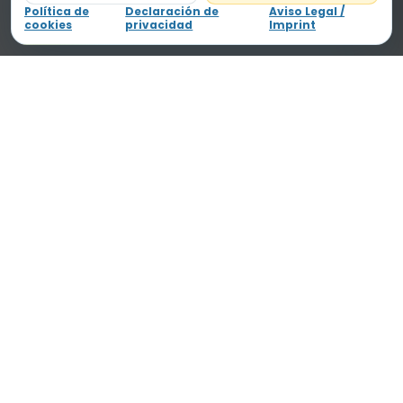
Política de
Declaración de
Aviso Legal /
cookies
privacidad
Imprint
Fichas educativas gratis, claras y pensadas para
aprender sin perder la sonrisa.
♥
Para Carla
ETAPAS
Infantil
Primaria
Dictados
Blog
INFANTIL