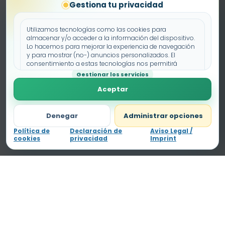
Gestiona tu privacidad
Utilizamos tecnologías como las cookies para
almacenar y/o acceder a la información del dispositivo.
Lo hacemos para mejorar la experiencia de navegación
y para mostrar (no-) anuncios personalizados. El
consentimiento a estas tecnologías nos permitirá
procesar datos como el comportamiento de
Gestionar los servicios
navegación o los ID's únicos en este sitio. No consentir o
Aceptar
retirar el consentimiento, puede afectar negativamente a
ciertas características y funciones.
Denegar
Administrar opciones
Política de
Declaración de
Aviso Legal /
cookies
privacidad
Imprint