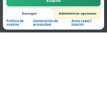
Aceptar
retirar el consentimiento, puede afectar negativamente a
ciertas características y funciones.
Denegar
Administrar opciones
Política de
Declaración de
Aviso Legal /
cookies
privacidad
Imprint
Fichas educativas gratis, claras y pensadas para
aprender sin perder la sonrisa.
♥
Para Carla
ETAPAS