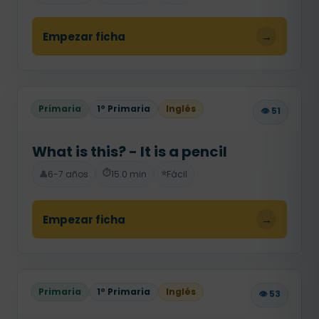
Empezar ficha
→
Primaria
1º Primaria
Inglés
👁️ 51
What is this? - It is a pencil
⏱️
⭐
👤
6-7 años
15.0 min
Fácil
Empezar ficha
→
Primaria
1º Primaria
Inglés
👁️ 53