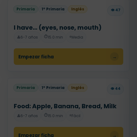
Primaria
1º Primaria
Inglés
👁️ 47
I have... (eyes, nose, mouth)
⏱️
⭐
👤
6-7 años
15.0 min
Media
Empezar ficha
→
Primaria
1º Primaria
Inglés
👁️ 44
Food: Apple, Banana, Bread, Milk
⏱️
⭐
👤
6-7 años
15.0 min
Fácil
Empezar ficha
→