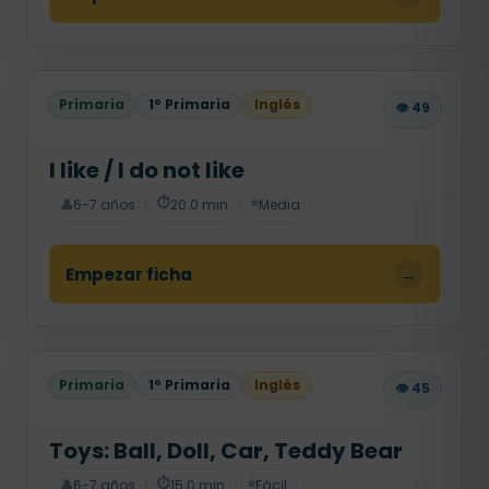
Primaria
1º Primaria
Inglés
👁️ 49
I like / I do not like
⏱️
⭐
👤
6-7 años
20.0 min
Media
Empezar ficha
→
Primaria
1º Primaria
Inglés
👁️ 45
Toys: Ball, Doll, Car, Teddy Bear
⏱️
⭐
👤
6-7 años
15.0 min
Fácil