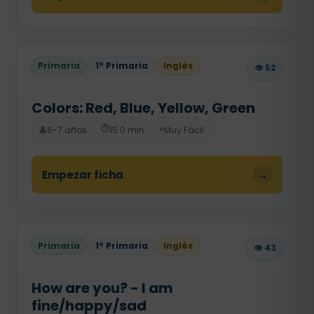
Primaria
1º Primaria
Inglés
👁️ 52
Colors: Red, Blue, Yellow, Green
⏱️
⭐
👤
6-7 años
15.0 min
Muy Fácil
Empezar ficha
→
Primaria
1º Primaria
Inglés
👁️ 43
How are you? - I am
fine/happy/sad