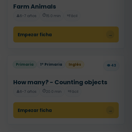
Farm Animals
⏱️
⭐
👤
6-7 años
15.0 min
Fácil
Empezar ficha
→
Primaria
1º Primaria
Inglés
👁️ 43
How many? - Counting objects
⏱️
⭐
👤
6-7 años
20.0 min
Fácil
Empezar ficha
→