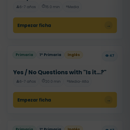
⏱️
⭐
👤
6-7 años
15.0 min
Media
Empezar ficha
→
Primaria
1º Primaria
Inglés
👁️ 47
Yes / No Questions with "Is it...?"
⏱️
⭐
👤
6-7 años
20.0 min
Media-Alta
Empezar ficha
→
Primaria
1º Primaria
Inglés