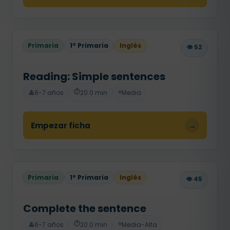
Primaria
1º Primaria
Inglés
👁️ 52
Reading: Simple sentences
⏱️
⭐
👤
6-7 años
20.0 min
Media
Empezar ficha
→
Primaria
1º Primaria
Inglés
👁️ 45
Complete the sentence
⏱️
⭐
👤
6-7 años
20.0 min
Media-Alta