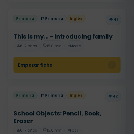
Primaria
1º Primaria
Inglés
👁️ 41
This is my... - Introducing family
⏱️
⭐
👤
6-7 años
15.0 min
Media
Empezar ficha
→
Primaria
1º Primaria
Inglés
👁️ 42
School Objects: Pencil, Book,
Eraser
⏱️
⭐
👤
6-7 años
15.0 min
Fácil