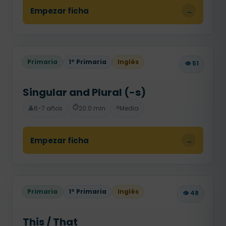
Empezar ficha
→
Primaria
1º Primaria
Inglés
👁️ 51
Singular and Plural (-s)
⏱️
⭐
👤
6-7 años
20.0 min
Media
Empezar ficha
→
Primaria
1º Primaria
Inglés
👁️ 48
This / That