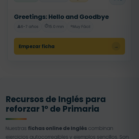
Greetings: Hello and Goodbye
⏱️
⭐
👤
6-7 años
15.0 min
Muy Fácil
Empezar ficha
→
Recursos de Inglés para
reforzar 1º de Primaria
Nuestras
fichas online de Inglés
combinan
ejercicios autocorregibles y ejemplos sencillos. Son