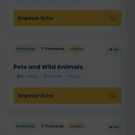
Empezar ficha
→
Primaria
1º Primaria
Inglés
👁️ 46
Pets and Wild Animals
⏱️
⭐
👤
6-7 años
15.0 min
Fácil
Empezar ficha
→
Primaria
1º Primaria
Inglés
👁️ 44