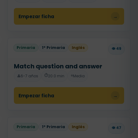
Empezar ficha
→
Primaria
1º Primaria
Inglés
👁️ 49
Match question and answer
⏱️
⭐
👤
6-7 años
20.0 min
Media
Empezar ficha
→
Primaria
1º Primaria
Inglés
👁️ 47