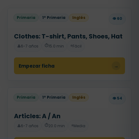
Primaria
1º Primaria
Inglés
👁️ 60
Clothes: T-shirt, Pants, Shoes, Hat
⏱️
⭐
👤
6-7 años
15.0 min
Fácil
Empezar ficha
→
Primaria
1º Primaria
Inglés
👁️ 54
Articles: A / An
⏱️
⭐
👤
6-7 años
20.0 min
Media