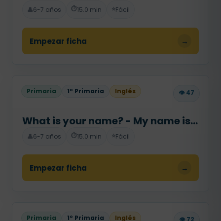
⏱️
⭐
👤
6-7 años
15.0 min
Fácil
Empezar ficha
→
Primaria
1º Primaria
Inglés
👁️ 47
What is your name? - My name is...
⏱️
⭐
👤
6-7 años
15.0 min
Fácil
Empezar ficha
→
Primaria
1º Primaria
Inglés
👁️ 72