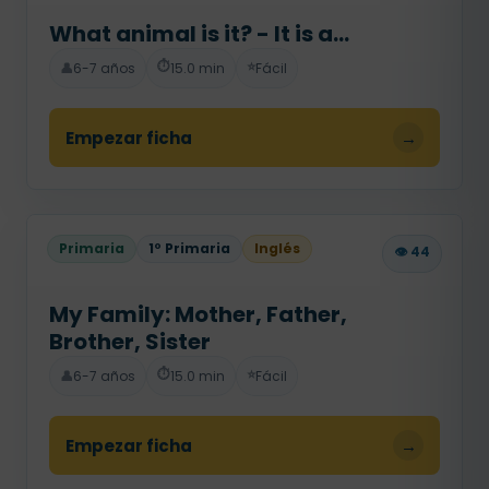
What animal is it? - It is a...
⏱️
⭐
👤
6-7 años
15.0 min
Fácil
Empezar ficha
→
Primaria
1º Primaria
Inglés
👁️ 44
My Family: Mother, Father,
Brother, Sister
⏱️
⭐
👤
6-7 años
15.0 min
Fácil
Empezar ficha
→