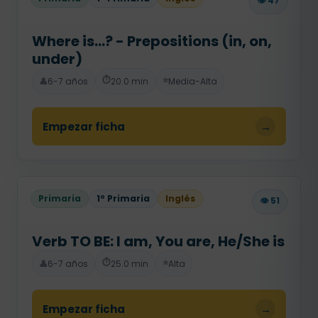
👁️ 47
Where is...? - Prepositions (in, on,
under)
⏱️
⭐
👤
6-7 años
20.0 min
Media-Alta
Empezar ficha
→
Primaria
1º Primaria
Inglés
👁️ 51
Verb TO BE: I am, You are, He/She is
⏱️
⭐
👤
6-7 años
25.0 min
Alta
Empezar ficha
→