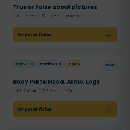
True or False about pictures
⏱️
⭐
👤
6-7 años
15.0 min
Media
Empezar ficha
→
Primaria
1º Primaria
Inglés
👁️ 46
Body Parts: Head, Arms, Legs
⏱️
⭐
👤
6-7 años
15.0 min
Fácil
Empezar ficha
→