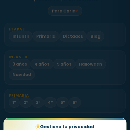
♥
Para Carla
ETAPAS
Infantil
Primaria
Dictados
Blog
INFANTIL
3 años
4 años
5 años
Halloween
Navidad
PRIMARIA
1º
2º
3º
4º
5º
6º
PROYECTO
Gestiona tu privacidad