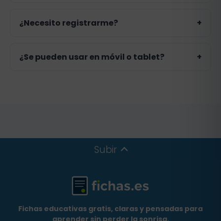
contenidos de Inglés en 1º de Primaria
con ejercicios breves y autocorregibles.
Recomendamos sesiones de 10 a 15
¿Necesito registrarme?
+
minutos.
No. El acceso es gratuito y sin registro.
¿Se pueden usar en móvil o tablet?
+
Sí, funcionan en ordenador, móvil y
tablet.
Subir
Fichas educativas gratis, claras y pensadas para
aprender sin perder la sonrisa.