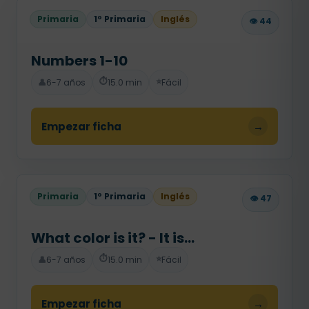
Primaria
1º Primaria
Inglés
👁️ 44
Numbers 1-10
⏱️
⭐
👤
6-7 años
15.0 min
Fácil
Empezar ficha
→
Primaria
1º Primaria
Inglés
👁️ 47
What color is it? - It is...
⏱️
⭐
👤
6-7 años
15.0 min
Fácil
Empezar ficha
→