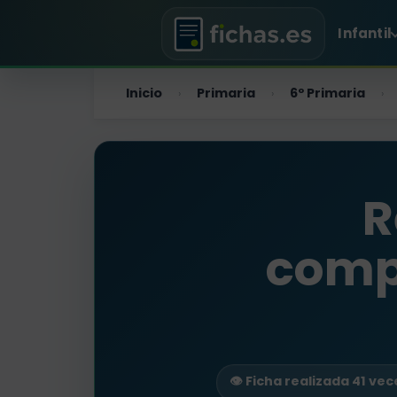
Infantil
Inicio
Primaria
6º Primaria
›
›
›
R
comp
👁️ Ficha realizada 41 vec