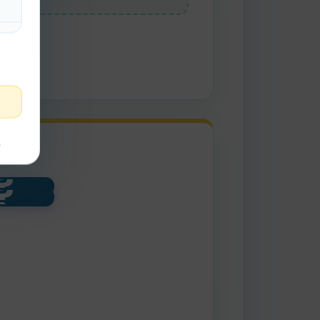
t
?
?
tento
an