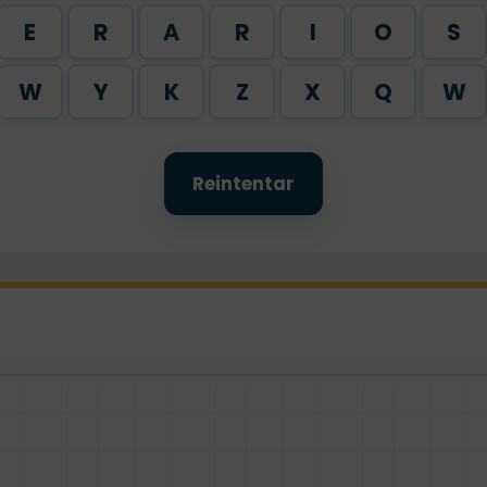
E
R
A
R
I
O
S
W
Y
K
Z
X
Q
W
Reintentar