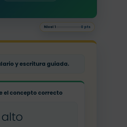
Nivel
1
0
pts
ario y escritura guiada.
ige el concepto correcto
alto