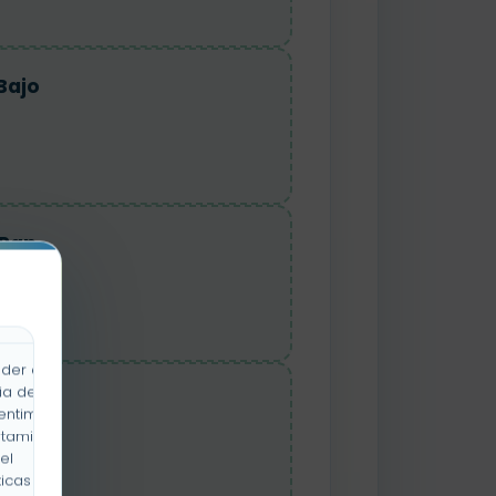
Bajo
Pan
der a la
ia de
Flor
entimiento
rtamiento
el
icas y