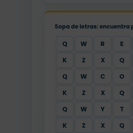
Sopa de letras: encuentra 
Q
W
R
E
K
Z
X
Q
Q
W
C
O
K
Z
X
Q
Q
W
Y
T
K
Z
X
Q