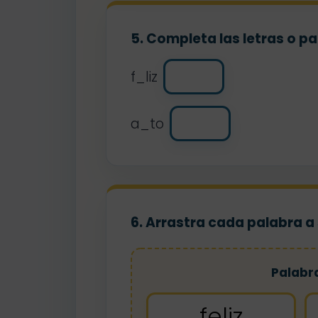
5. Completa las letras o p
f_liz
a_to
6. Arrastra cada palabra a
Palabr
feliz