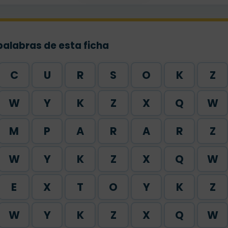
palabras de esta ficha
C
U
R
S
O
K
Z
W
Y
K
Z
X
Q
W
M
P
A
R
A
R
Z
W
Y
K
Z
X
Q
W
E
X
T
O
Y
K
Z
W
Y
K
Z
X
Q
W