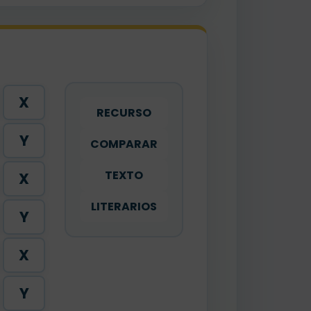
X
RECURSO
Y
COMPARAR
TEXTO
X
LITERARIOS
Y
X
Y