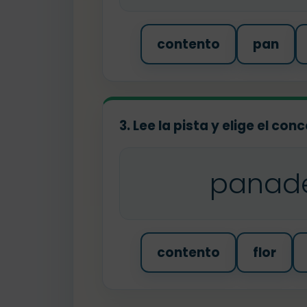
contento
pan
3. Lee la pista y elige el co
panad
contento
flor