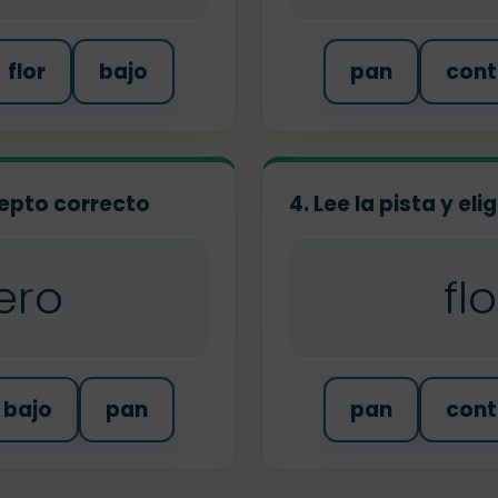
flor
bajo
pan
cont
ncepto correcto
4. Lee la pista y el
ero
fl
bajo
pan
pan
cont