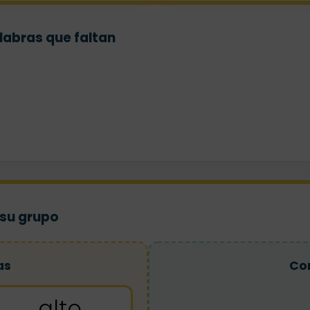
alabras que faltan
 su grupo
as
Co
alto