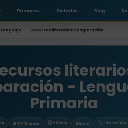
Primaria
Dictados
Blog
So
Lenguaje
Recursos literarios: comparación
›
ecursos literario
aración - Lengua
Primaria
es
⏱ 20 min
🏷️ Literatura
👤 11-12 años
Media