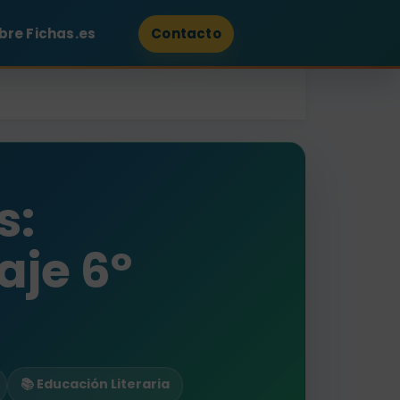
bre Fichas.es
Contacto
s:
je 6º
📚 Educación Literaria