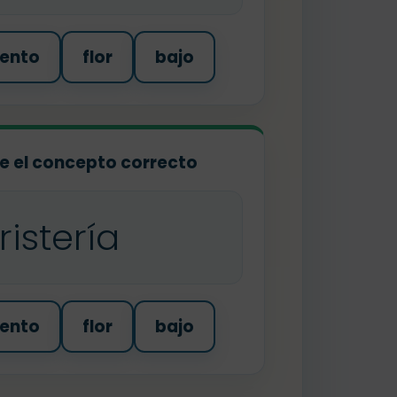
ento
flor
bajo
ige el concepto correcto
oristería
ento
flor
bajo