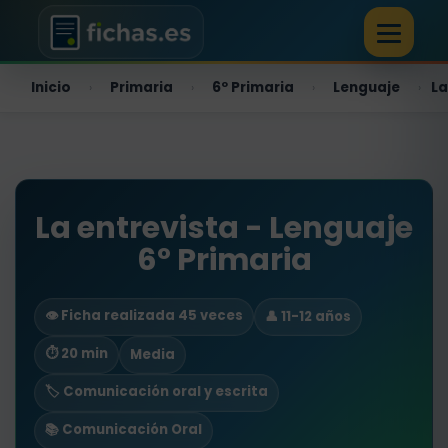
Inicio
Primaria
6º Primaria
Lenguaje
La
›
›
›
›
La entrevista - Lenguaje
6º Primaria
👁️ Ficha realizada 45 veces
👤 11-12 años
⏱ 20 min
Media
🏷️ Comunicación oral y escrita
📚 Comunicación Oral