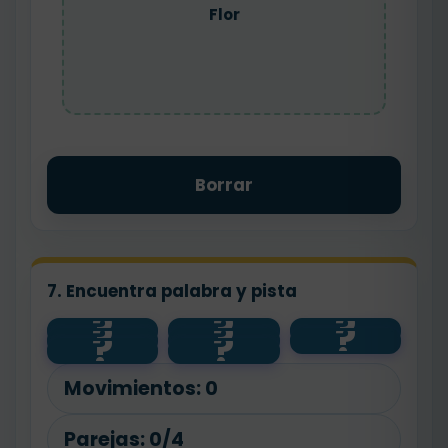
Flor
Borrar
7. Encuentra palabra y pista
?
?
?
?
?
?
feliz
bajo
alto
?
?
floristería
panadero
pan
flor
contento
Movimientos:
0
Parejas:
0/4