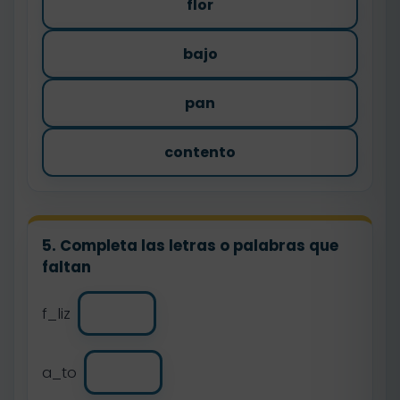
flor
bajo
pan
contento
5. Completa las letras o palabras que
faltan
f_liz
a_to