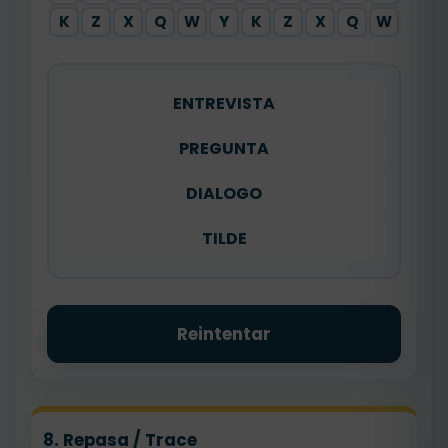
K
Z
X
Q
W
Y
K
Z
X
Q
W
Y
ENTREVISTA
PREGUNTA
DIALOGO
TILDE
Reintentar
8. Repasa / Trace