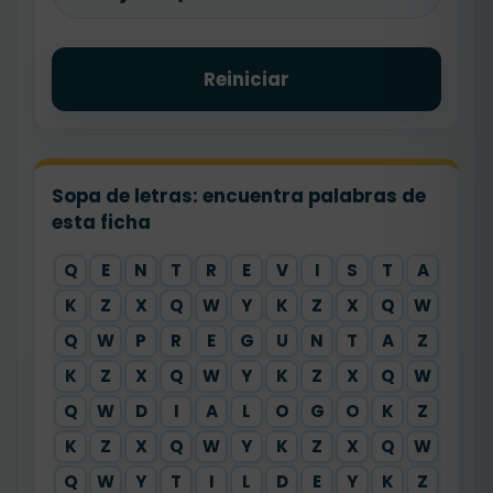
Reiniciar
Sopa de letras: encuentra palabras de
esta ficha
Q
E
N
T
R
E
V
I
S
T
A
X
K
Z
X
Q
W
Y
K
Z
X
Q
W
Y
Q
W
P
R
E
G
U
N
T
A
Z
X
K
Z
X
Q
W
Y
K
Z
X
Q
W
Y
Q
W
D
I
A
L
O
G
O
K
Z
X
K
Z
X
Q
W
Y
K
Z
X
Q
W
Y
Q
W
Y
T
I
L
D
E
Y
K
Z
X