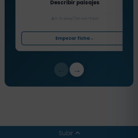
Describir paisajes
⏱️
⭐
👤
11-12 años
20 min
Fácil
Empezar ficha
→
←
→
Subir