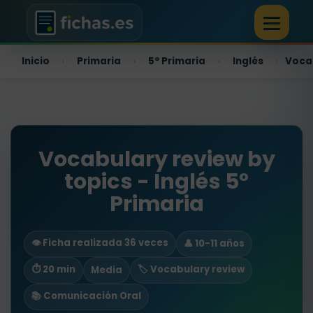
Inicio
Primaria
5º Primaria
Inglés
Vocab
›
›
›
›
Vocabulary review by
topics - Inglés 5º
Primaria
👁️ Ficha realizada 36 veces
👤 10-11 años
⏱ 20 min
🏷️ Vocabulary review
Media
📚 Comunicación Oral