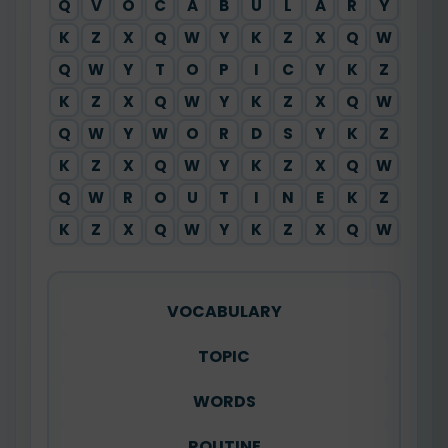
Q
V
O
C
A
B
U
L
A
R
Y
X
K
Z
X
Q
W
Y
K
Z
X
Q
W
Y
Q
W
Y
T
O
P
I
C
Y
K
Z
X
K
Z
X
Q
W
Y
K
Z
X
Q
W
Y
Q
W
Y
W
O
R
D
S
Y
K
Z
X
K
Z
X
Q
W
Y
K
Z
X
Q
W
Y
Q
W
R
O
U
T
I
N
E
K
Z
X
K
Z
X
Q
W
Y
K
Z
X
Q
W
Y
VOCABULARY
TOPIC
WORDS
ROUTINE