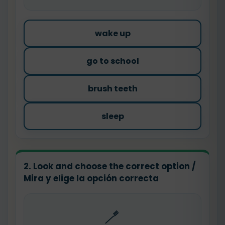
wake up
go to school
brush teeth
sleep
2. Look and choose the correct option /
Mira y elige la opción correcta
🪥