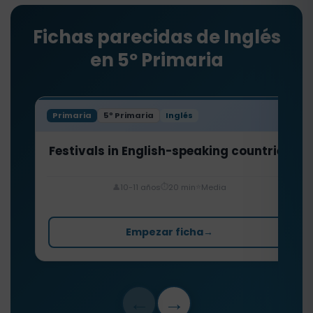
Fichas parecidas de Inglés
en 5º Primaria
Primaria
5º Primaria
Inglés
Festivals in English-speaking countries
⏱️
⭐
👤
10-11 años
20 min
Media
Empezar ficha
→
←
→