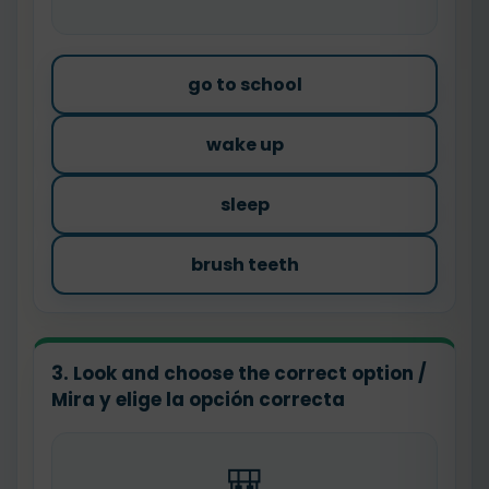
go to school
wake up
sleep
brush teeth
3. Look and choose the correct option /
Mira y elige la opción correcta
🎒