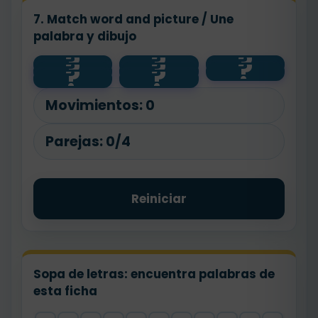
7. Match word and picture / Une
palabra y dibujo
?
?
?
brush
?
?
?
😴
⏰
teeth
?
?
🪥
sleep
🎒
go to
wake up
school
Movimientos:
0
Parejas:
0/4
Reiniciar
Sopa de letras: encuentra palabras de
esta ficha