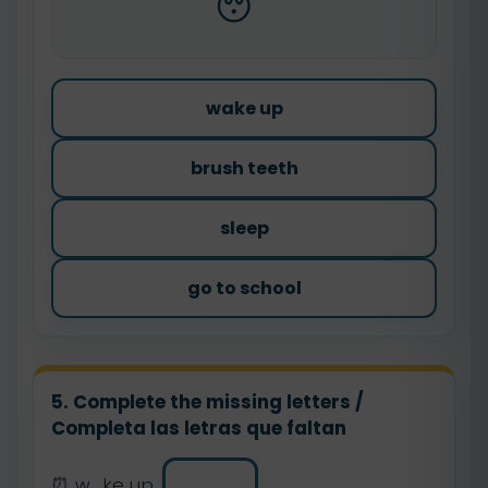
😴
wake up
brush teeth
sleep
go to school
5. Complete the missing letters /
Completa las letras que faltan
⏰ w_ke up