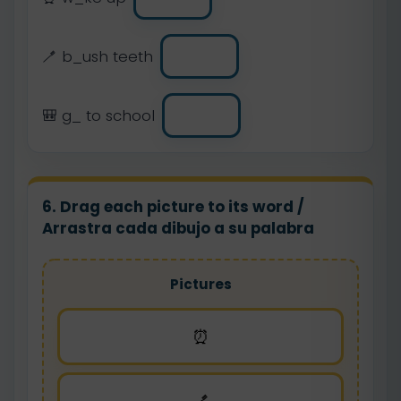
🪥 b_ush teeth
🎒 g_ to school
6. Drag each picture to its word /
Arrastra cada dibujo a su palabra
Pictures
⏰