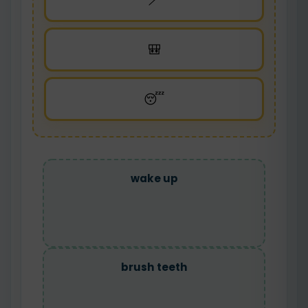
🪥
🎒
😴
wake up
brush teeth