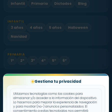
Infantil
Primaria
Dictados
Blog
INFANTIL
3 años
4 años
5 años
Halloween
Navidad
PRIMARIA
1º
2º
3º
4º
5º
6º
PROYECTO
Gestiona tu privacidad
Sobre Fichas.es
Contacto
Utilizamos tecnologías como las cookies para
almacenar y/o acceder a la información del dispositivo.
Lo hacemos para mejorar la experiencia de navegación
Política de cookies
y para mostrar (no-) anuncios personalizados. El
consentimiento a estas tecnologías nos permitirá
Declaración de privacidad