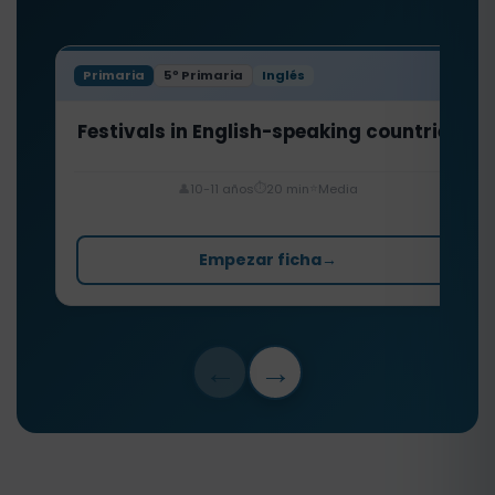
Primaria
5º Primaria
Inglés
Festivals in English-speaking countries
⏱️
⭐
👤
10-11 años
20 min
Media
Empezar ficha
→
←
→