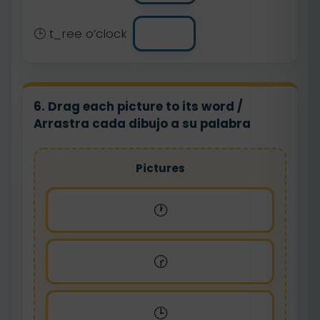
🕒 t_ree o’clock
6. Drag each picture to its word /
Arrastra cada dibujo a su palabra
Pictures
🕐
🕝
🕒