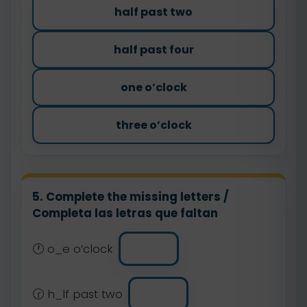
half past two
half past four
one o’clock
three o’clock
5. Complete the missing letters /
Completa las letras que faltan
🕐 o_e o’clock
🕝 h_lf past two