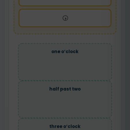
🕟
one o’clock
half past two
three o’clock