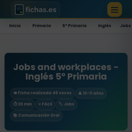
Inicio
Primaria
5º Primaria
Inglés
Jobs
›
›
›
›
Jobs and workplaces -
Inglés 5º Primaria
👁️ Ficha realizada 45 veces
👤 10-11 años
⏱ 20 min
⭐ Fácil
🏷️ Jobs
📚 Comunicación Oral