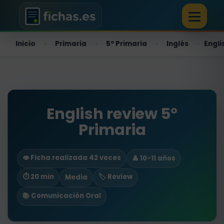
Inicio
Primaria
5º Primaria
Inglés
Engli
›
›
›
›
English review 5º
Primaria
👁️ Ficha realizada 42 veces
👤 10-11 años
⏱ 20 min
🏷️ Review
Media
📚 Comunicación Oral