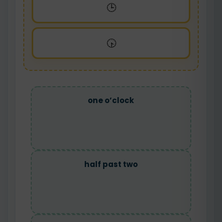
🕒
🕟
one o’clock
half past two