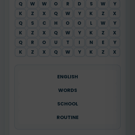
Q
W
W
O
R
D
S
W
Y
K
Z
X
Q
W
Y
K
Z
X
Q
S
C
H
O
O
L
W
Y
K
Z
X
Q
W
Y
K
Z
X
Q
R
O
U
T
I
N
E
Y
K
Z
X
Q
W
Y
K
Z
X
ENGLISH
WORDS
SCHOOL
ROUTINE