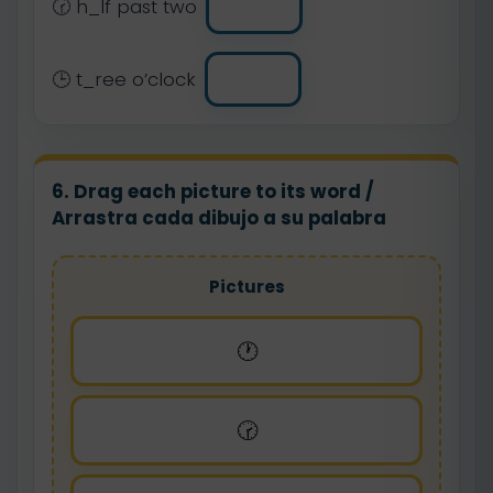
🕝 h_lf past two
🕒 t_ree o’clock
6. Drag each picture to its word /
Arrastra cada dibujo a su palabra
Pictures
🕐
🕝