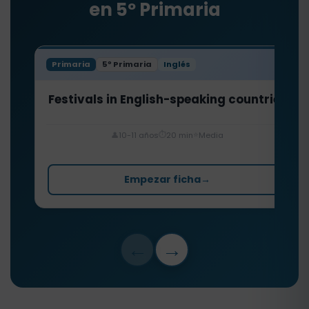
en 5º Primaria
Primaria
5º Primaria
Inglés
Festivals in English-speaking countries
⏱️
⭐
👤
10-11 años
20 min
Media
Empezar ficha
→
←
→