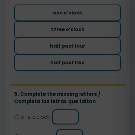
one o’clock
three o’clock
half past four
half past two
5. Complete the missing letters /
Completa las letras que faltan
🕐 o_e o’clock