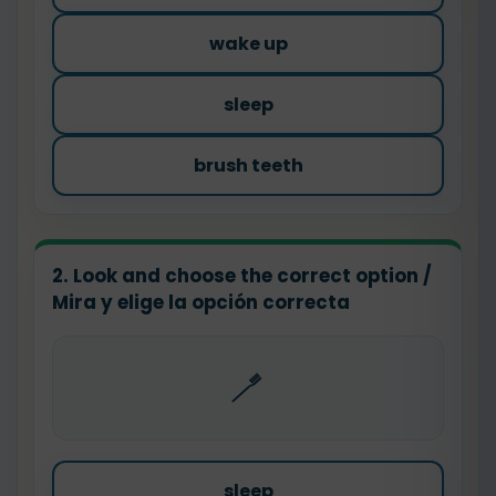
wake up
sleep
brush teeth
2. Look and choose the correct option /
Mira y elige la opción correcta
🪥
sleep