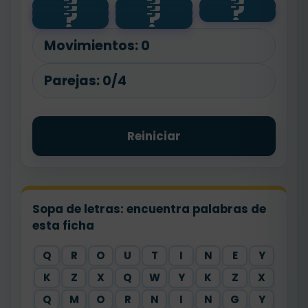
?
?
?
?
?
?
😴
🪥
?
teeth
?
wake up
⏰
sleep
go to
🎒
school
Movimientos:
0
Parejas:
0/4
Reiniciar
Sopa de letras: encuentra palabras de
esta ficha
Q
R
O
U
T
I
N
E
Y
K
Z
X
Q
W
Y
K
Z
X
Q
M
O
R
N
I
N
G
Y