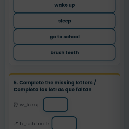
wake up
sleep
go to school
brush teeth
5. Complete the missing letters /
Completa las letras que faltan
⏰ w_ke up
🪥 b_ush teeth