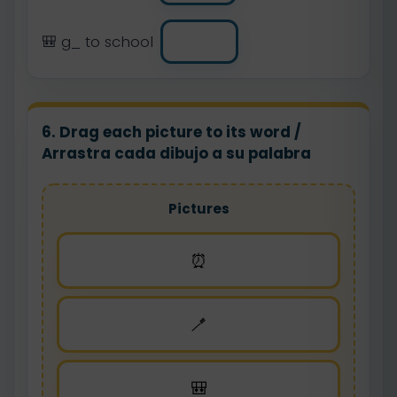
🎒 g_ to school
6. Drag each picture to its word /
Arrastra cada dibujo a su palabra
Pictures
⏰
🪥
🎒