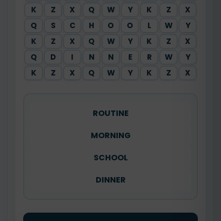
K
Z
X
Q
W
Y
K
Z
X
Q
S
C
H
O
O
L
W
Y
K
Z
X
Q
W
Y
K
Z
X
Q
D
I
N
N
E
R
W
Y
K
Z
X
Q
W
Y
K
Z
X
ROUTINE
MORNING
SCHOOL
DINNER