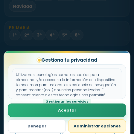
Navidad
PRIMARIA
1º
2º
3º
4º
5º
6º
PROYECTO
Gestiona tu privacidad
Sobre Fichas.es
Contacto
Utilizamos tecnologías como las cookies para
almacenar y/o acceder a la información del dispositivo.
Lo hacemos para mejorar la experiencia de navegación
Política de cookies
y para mostrar (no-) anuncios personalizados. El
consentimiento a estas tecnologías nos permitirá
Declaración de privacidad
procesar datos como el comportamiento de
Gestionar los servicios
Aviso legal
navegación o los ID's únicos en este sitio. No consentir o
Aceptar
retirar el consentimiento, puede afectar negativamente a
ciertas características y funciones.
Denegar
Administrar opciones