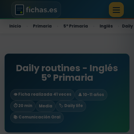
Inicio
Primaria
5º Primaria
Inglés
Daily
›
›
›
›
Daily routines - Inglés
5º Primaria
👁️ Ficha realizada 41 veces
👤 10-11 años
⏱ 20 min
🏷️ Daily life
Media
📚 Comunicación Oral