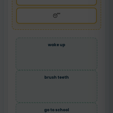
😴
wake up
brush teeth
go to school