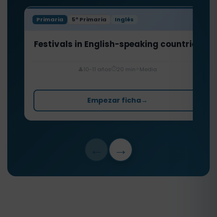
Primaria
5º Primaria
Inglés
Festivals in English-speaking countries
⏱️
⭐
👤
10-11 años
20 min
Media
Empezar ficha
→
←
→