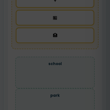
🌳
🏪
🏥
school
park