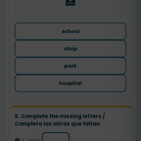
🏥
school
shop
park
hospital
5. Complete the missing letters /
Completa las letras que faltan
🏫 s_hool