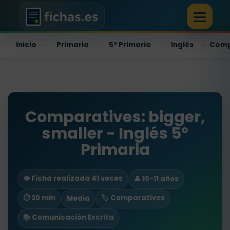
Inicio
Primaria
5º Primaria
Inglés
Compa
›
›
›
›
Comparatives: bigger,
smaller - Inglés 5º
Primaria
👁️ Ficha realizada 41 veces
👤 10-11 años
⏱ 20 min
🏷️ Comparatives
Media
📚 Comunicación Escrita