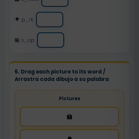
🌳 p_rk
🏪 s_op
6. Drag each picture to its word /
Arrastra cada dibujo a su palabra
Pictures
🏫