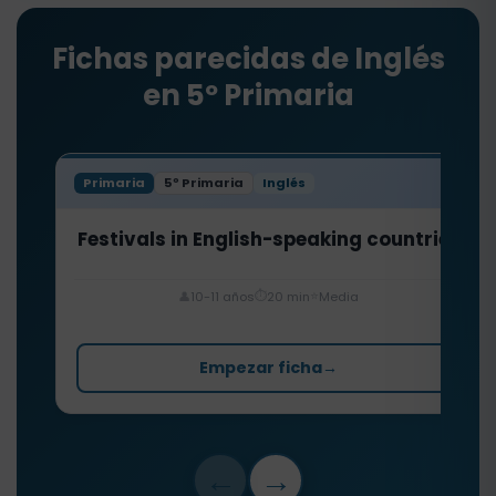
Fichas parecidas de Inglés
en 5º Primaria
Primaria
5º Primaria
Inglés
Festivals in English-speaking countries
⏱️
⭐
👤
10-11 años
20 min
Media
Empezar ficha
→
←
→