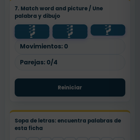
7. Match word and picture / Une
palabra y dibujo
?
?
?
?
?
?
park
hospital
shop
?
?
school
🏥
🌳
🏫
🏪
Movimientos:
0
Parejas:
0/4
Reiniciar
Sopa de letras: encuentra palabras de
esta ficha