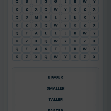
Q
B
I
G
G
E
R
W
Y
K
Z
X
Q
W
Y
K
Z
X
Q
S
M
A
L
L
E
R
Y
K
Z
X
Q
W
Y
K
Z
X
Q
T
A
L
L
E
R
W
Y
K
Z
X
Q
W
Y
K
Z
X
Q
F
A
S
T
E
R
W
Y
K
Z
X
Q
W
Y
K
Z
X
BIGGER
SMALLER
TALLER
FASTER