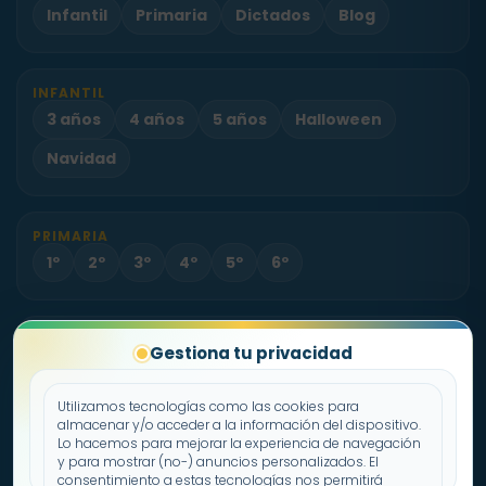
Infantil
Primaria
Dictados
Blog
INFANTIL
3 años
4 años
5 años
Halloween
Navidad
PRIMARIA
1º
2º
3º
4º
5º
6º
PROYECTO
Gestiona tu privacidad
Sobre Fichas.es
Contacto
Utilizamos tecnologías como las cookies para
almacenar y/o acceder a la información del dispositivo.
Lo hacemos para mejorar la experiencia de navegación
Política de cookies
y para mostrar (no-) anuncios personalizados. El
consentimiento a estas tecnologías nos permitirá
Declaración de privacidad