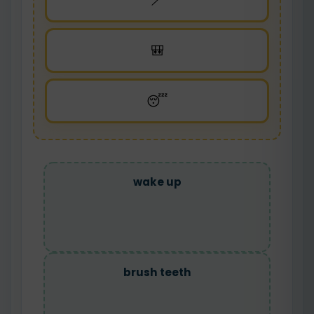
🪥
🎒
😴
wake up
brush teeth