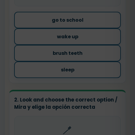
go to school
wake up
brush teeth
sleep
2. Look and choose the correct option /
Mira y elige la opción correcta
🪥