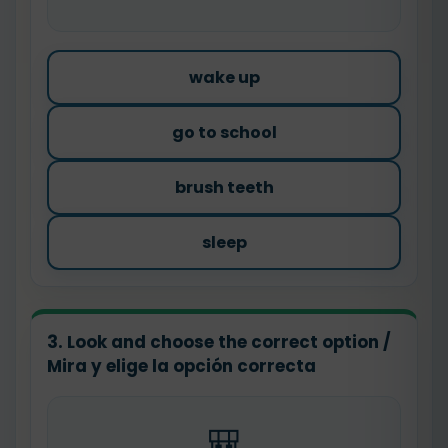
wake up
go to school
brush teeth
sleep
3. Look and choose the correct option /
Mira y elige la opción correcta
🎒