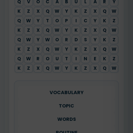
Q
V
O
C
A
B
U
L
A
R
Y
X
K
Z
X
Q
W
Y
K
Z
X
Q
W
Y
Q
W
Y
T
O
P
I
C
Y
K
Z
X
K
Z
X
Q
W
Y
K
Z
X
Q
W
Y
Q
W
Y
W
O
R
D
S
Y
K
Z
X
K
Z
X
Q
W
Y
K
Z
X
Q
W
Y
Q
W
R
O
U
T
I
N
E
K
Z
X
K
Z
X
Q
W
Y
K
Z
X
Q
W
Y
VOCABULARY
TOPIC
WORDS
ROUTINE