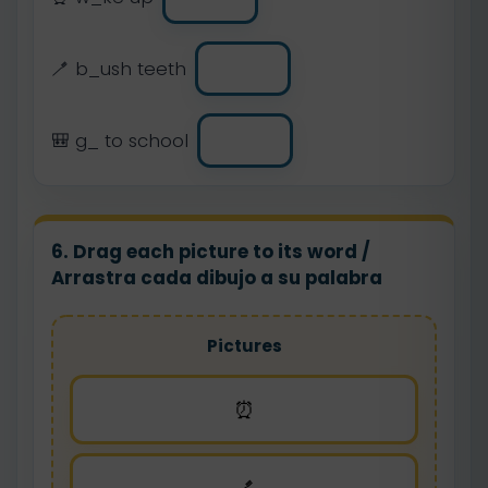
🪥 b_ush teeth
🎒 g_ to school
6. Drag each picture to its word /
Arrastra cada dibujo a su palabra
Pictures
⏰