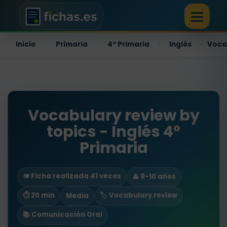
Inicio
Primaria
4º Primaria
Inglés
Voca
›
›
›
›
Vocabulary review by
topics - Inglés 4º
Primaria
👁️ Ficha realizada 41 veces
👤 9-10 años
⏱ 20 min
🏷️ Vocabulary review
Media
📚 Comunicación Oral