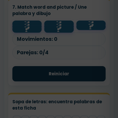
7. Match word and picture / Une
palabra y dibujo
?
?
?
?
?
?
sleep
wake up
⏰
go to
brush
?
?
🎒
school
teeth
😴
🪥
Movimientos:
0
Parejas:
0/4
Reiniciar
Sopa de letras: encuentra palabras de
esta ficha