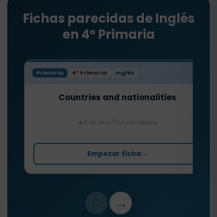
Fichas parecidas de Inglés
en 4º Primaria
Primaria
4º Primaria
Inglés
Countries and nationalities
⏱️
⭐
👤
9-10 años
20 min
Media
Empezar ficha
→
←
→