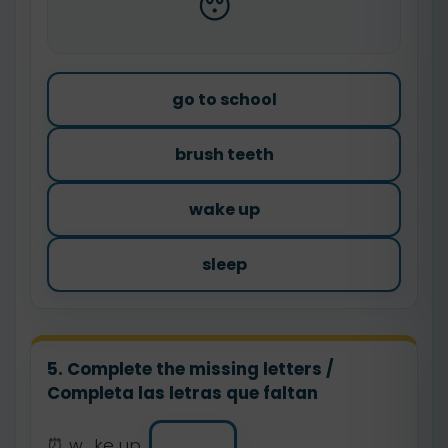
😴
go to school
brush teeth
wake up
sleep
5. Complete the missing letters /
Completa las letras que faltan
⏰ w_ke up