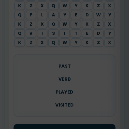
K
Z
X
Q
W
Y
K
Z
X
Q
P
L
A
Y
E
D
W
Y
K
Z
X
Q
W
Y
K
Z
X
Q
V
I
S
I
T
E
D
Y
K
Z
X
Q
W
Y
K
Z
X
PAST
VERB
PLAYED
VISITED