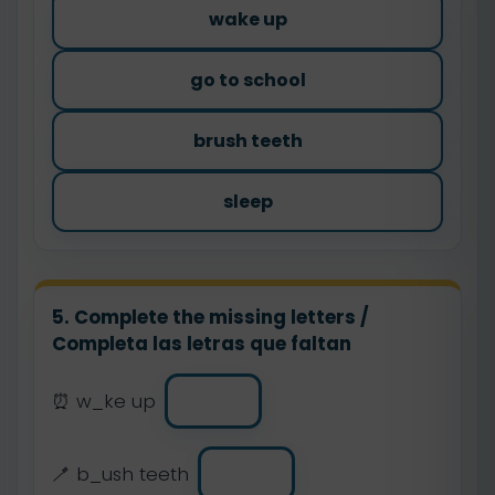
wake up
go to school
brush teeth
sleep
5. Complete the missing letters /
Completa las letras que faltan
⏰ w_ke up
🪥 b_ush teeth