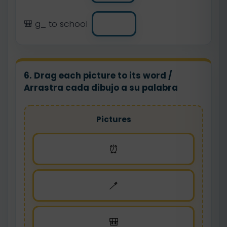
🎒 g_ to school
6. Drag each picture to its word /
Arrastra cada dibujo a su palabra
Pictures
⏰
🪥
🎒