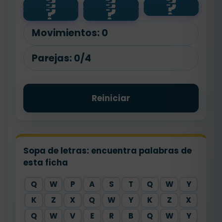
?
?
?
?
?
?
sleep
😴
🎒
?
?
wake up
🪥
⏰
go to
brush
school
teeth
Movimientos:
0
Parejas:
0/4
Reiniciar
Sopa de letras: encuentra palabras de
esta ficha
Q
W
P
A
S
T
Q
W
Y
K
Z
X
Q
W
Y
K
Z
X
Q
W
V
E
R
B
Q
W
Y