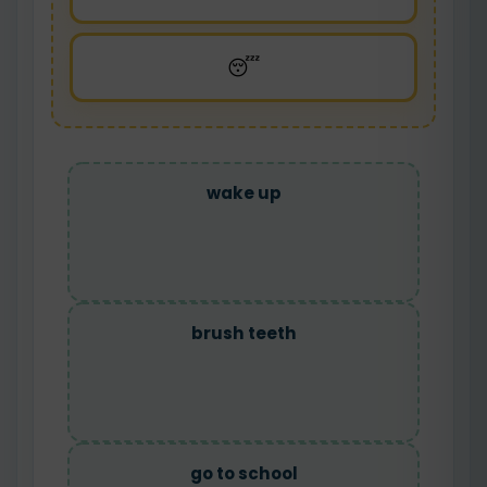
😴
wake up
brush teeth
go to school