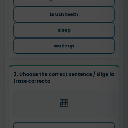
brush teeth
sleep
wake up
3. Choose the correct sentence / Elige la
frase correcta
🎒