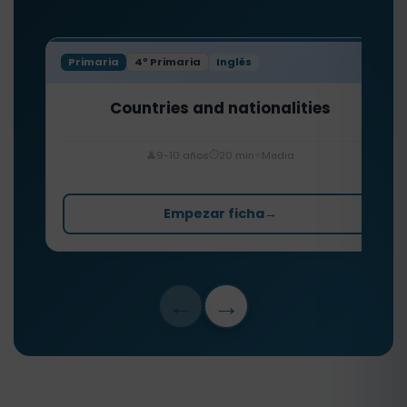
Primaria
4º Primaria
Inglés
Countries and nationalities
⏱️
⭐
👤
9-10 años
20 min
Media
Empezar ficha
→
←
→