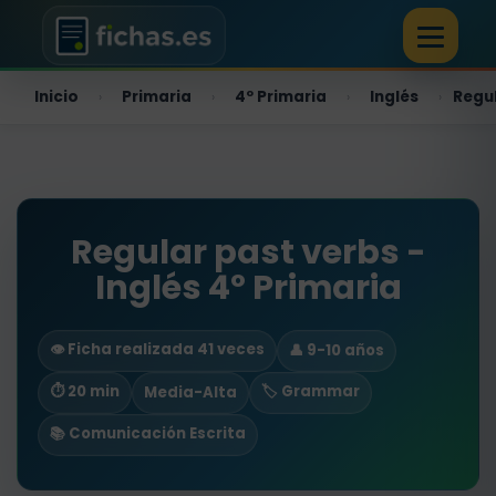
Inicio
Primaria
4º Primaria
Inglés
Regul
›
›
›
›
Regular past verbs -
Inglés 4º Primaria
👁️ Ficha realizada 41 veces
👤 9-10 años
⏱ 20 min
🏷️ Grammar
Media-Alta
📚 Comunicación Escrita