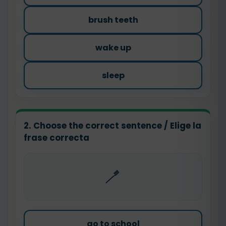
brush teeth
wake up
sleep
2. Choose the correct sentence / Elige la
frase correcta
🪥
go to school