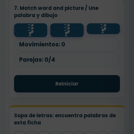
7. Match word and picture / Une
palabra y dibujo
?
?
?
?
?
?
car
🚌
🚆
?
?
train
bike
🚗
bus
🚲
Movimientos:
0
Parejas:
0/4
Reiniciar
Sopa de letras: encuentra palabras de
esta ficha