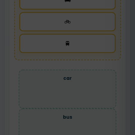
🚌
🚲
🚆
car
bus