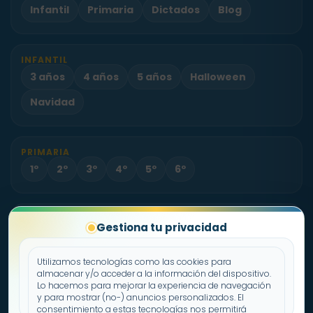
Infantil
Primaria
Dictados
Blog
INFANTIL
3 años
4 años
5 años
Halloween
Navidad
PRIMARIA
1º
2º
3º
4º
5º
6º
PROYECTO
Gestiona tu privacidad
Sobre Fichas.es
Contacto
Utilizamos tecnologías como las cookies para
almacenar y/o acceder a la información del dispositivo.
Lo hacemos para mejorar la experiencia de navegación
Política de cookies
y para mostrar (no-) anuncios personalizados. El
consentimiento a estas tecnologías nos permitirá
Declaración de privacidad