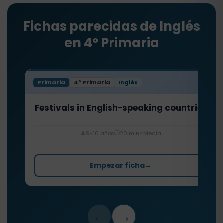
Fichas parecidas de Inglés
en 4º Primaria
Primaria
4º Primaria
Inglés
Festivals in English-speaking countries
⏱️
⭐
👤
9-10 años
20 min
Media
Empezar ficha
→
←
→