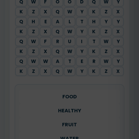
Q
W
F
O
O
D
Q
W
Y
K
Z
X
Q
W
Y
K
Z
X
Q
H
E
A
L
T
H
Y
Y
K
Z
X
Q
W
Y
K
Z
X
Q
W
F
R
U
I
T
W
Y
K
Z
X
Q
W
Y
K
Z
X
Q
W
W
A
T
E
R
W
Y
K
Z
X
Q
W
Y
K
Z
X
FOOD
HEALTHY
FRUIT
WATER