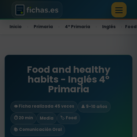
Inicio
Primaria
4º Primaria
Inglés
Food
›
›
›
›
Food and healthy
habits - Inglés 4º
Primaria
👁️ Ficha realizada 45 veces
👤 9-10 años
⏱ 20 min
🏷️ Food
Media
📚 Comunicación Oral