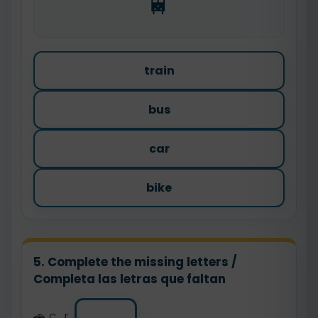
🚆
train
bus
car
bike
5. Complete the missing letters /
Completa las letras que faltan
🚗 c_r