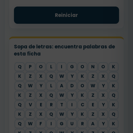
Reiniciar
Sopa de letras: encuentra palabras de
esta ficha
Q
P
O
L
I
G
O
N
O
K
K
Z
X
Q
W
Y
K
Z
X
Q
Q
W
Y
L
A
D
O
W
Y
K
K
Z
X
Q
W
Y
K
Z
X
Q
Q
V
E
R
T
I
C
E
Y
K
K
Z
X
Q
W
Y
K
Z
X
Q
Q
W
F
I
G
U
R
A
Y
K