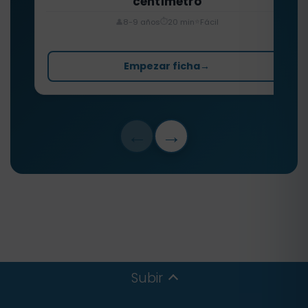
centímetro
⏱️
⭐
👤
8-9 años
20 min
Fácil
Empezar ficha
→
←
→
Subir