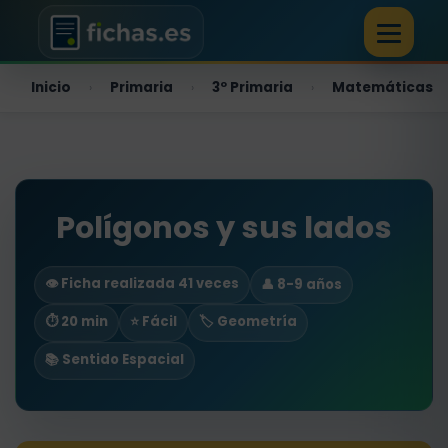
Inicio
Primaria
3º Primaria
Matemáticas
›
›
›
Polígonos y sus lados
👁️ Ficha realizada 41 veces
👤 8-9 años
⏱ 20 min
⭐ Fácil
🏷️ Geometría
📚 Sentido Espacial