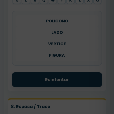
K
Z
X
Q
W
Y
K
Z
X
Q
POLIGONO
LADO
VERTICE
FIGURA
Reintentar
8. Repasa / Trace