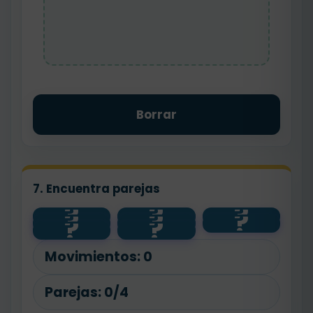
Borrar
7. Encuentra parejas
?
?
?
?
?
?
triángulo
3 lados
4 lados
?
?
círculo
cuadrado
4 lados
rectángul
sin lados
o
Movimientos:
0
Parejas:
0/4