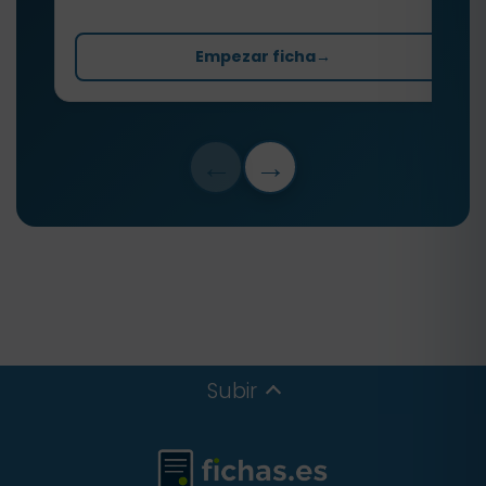
Empezar ficha
→
←
→
Subir