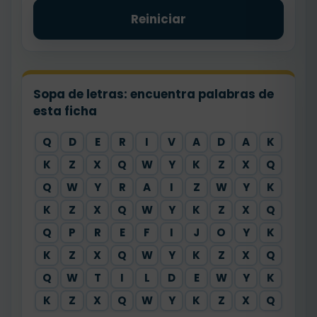
Reiniciar
Sopa de letras: encuentra palabras de
esta ficha
Q
D
E
R
I
V
A
D
A
K
K
Z
X
Q
W
Y
K
Z
X
Q
Q
W
Y
R
A
I
Z
W
Y
K
K
Z
X
Q
W
Y
K
Z
X
Q
Q
P
R
E
F
I
J
O
Y
K
K
Z
X
Q
W
Y
K
Z
X
Q
Q
W
T
I
L
D
E
W
Y
K
K
Z
X
Q
W
Y
K
Z
X
Q