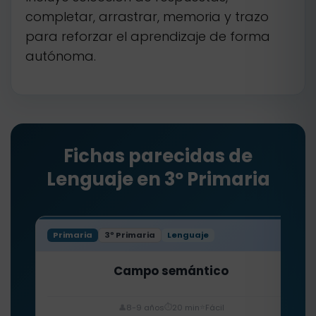
completar, arrastrar, memoria y trazo
para reforzar el aprendizaje de forma
autónoma.
Fichas parecidas de
Lenguaje en 3º Primaria
Primaria
3º Primaria
Lenguaje
Campo semántico
⏱️
⭐
👤
8-9 años
20 min
Fácil