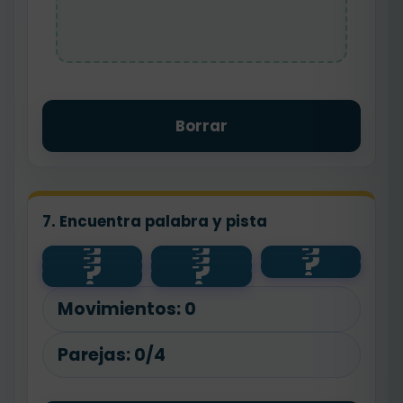
Borrar
7. Encuentra palabra y pista
?
?
?
?
?
?
alto
feliz
pan
?
?
panadero
contento
flor
bajo
floristería
Movimientos:
0
Parejas:
0/4