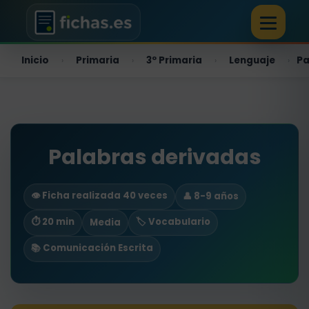
Inicio
Primaria
3º Primaria
Lenguaje
Pa
›
›
›
›
Palabras derivadas
👁️ Ficha realizada 40 veces
👤 8-9 años
⏱ 20 min
🏷️ Vocabulario
Media
📚 Comunicación Escrita