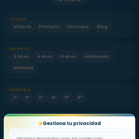
ETAPAS
Infantil
Primaria
Dictados
Blog
INFANTIL
3 años
4 años
5 años
Halloween
Navidad
PRIMARIA
1º
2º
3º
4º
5º
6º
PROYECTO
Gestiona tu privacidad
Sobre Fichas.es
Contacto
Utilizamos tecnologías como las cookies para