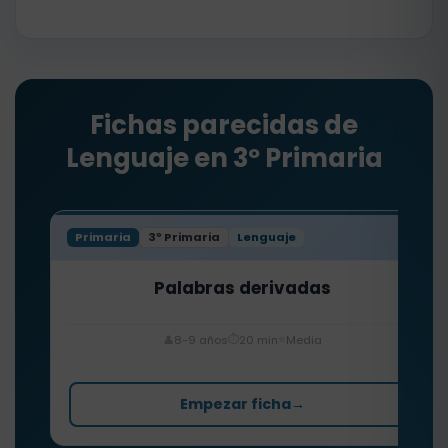
Fichas parecidas de
Lenguaje en 3º Primaria
Primaria
3º Primaria
Lenguaje
Palabras derivadas
⏱️
⭐
👤
8-9 años
20 min
Media
Empezar ficha
→