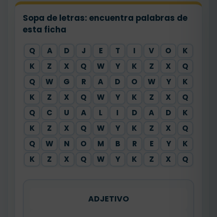
Sopa de letras: encuentra palabras de
esta ficha
Q
A
D
J
E
T
I
V
O
K
K
Z
X
Q
W
Y
K
Z
X
Q
Q
W
G
R
A
D
O
W
Y
K
K
Z
X
Q
W
Y
K
Z
X
Q
Q
C
U
A
L
I
D
A
D
K
K
Z
X
Q
W
Y
K
Z
X
Q
Q
W
N
O
M
B
R
E
Y
K
K
Z
X
Q
W
Y
K
Z
X
Q
ADJETIVO