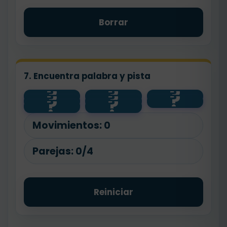
Borrar
7. Encuentra palabra y pista
?
?
?
pronombr
?
?
?
correr
verbo
?
?
e
adjetivo
bonito
casa
sustantivo
ella
Movimientos:
0
Parejas:
0/4
Reiniciar