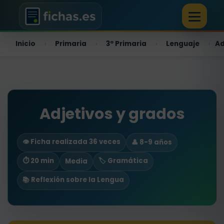
Inicio
Primaria
3º Primaria
Lenguaje
Ad
›
›
›
›
Adjetivos y grados
👁️ Ficha realizada 36 veces
👤 8-9 años
⏱ 20 min
🏷️ Gramática
Media
📚 Reflexión sobre la Lengua