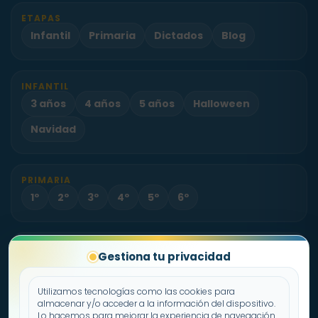
ETAPAS
Infantil
Primaria
Dictados
Blog
INFANTIL
3 años
4 años
5 años
Halloween
Navidad
PRIMARIA
1º
2º
3º
4º
5º
6º
PROYECTO
Gestiona tu privacidad
Sobre Fichas.es
Contacto
Utilizamos tecnologías como las cookies para
almacenar y/o acceder a la información del dispositivo.
Lo hacemos para mejorar la experiencia de navegación