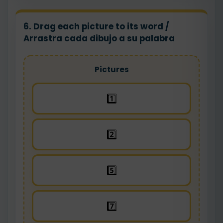
6. Drag each picture to its word /
Arrastra cada dibujo a su palabra
Pictures
1️⃣
2️⃣
5️⃣
7️⃣