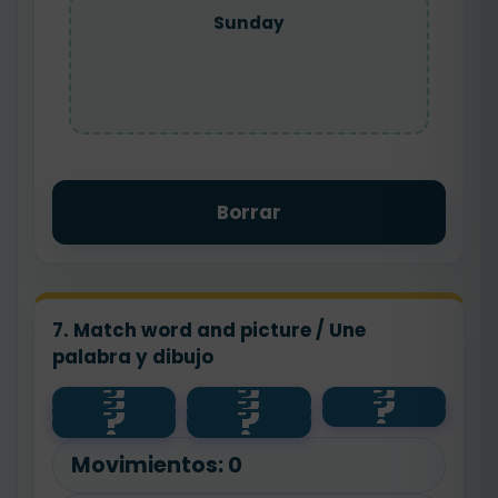
Sunday
Borrar
7. Match word and picture / Une
palabra y dibujo
?
?
?
?
?
?
2️⃣
Tuesday
Monday
?
?
7️⃣
Sunday
5️⃣
Friday
1️⃣
Movimientos:
0