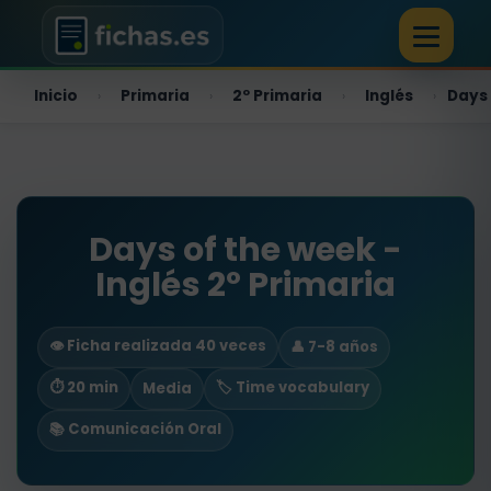
Inicio
Primaria
2º Primaria
Inglés
Days 
›
›
›
›
Days of the week -
Inglés 2º Primaria
👁️ Ficha realizada 40 veces
👤 7-8 años
⏱ 20 min
🏷️ Time vocabulary
Media
📚 Comunicación Oral