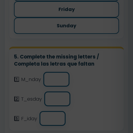
Friday
Sunday
5. Complete the missing letters /
Completa las letras que faltan
1️⃣ M_nday
2️⃣ T_esday
5️⃣ F_iday