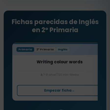
Fichas parecidas de Inglés
en 2º Primaria
Primaria
2º Primaria
Inglés
Writing colour words
⏱️
⭐
👤
7-8 años
20 min
Media
Empezar ficha
→