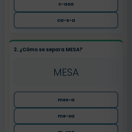
c-asa
ca-s-a
2. ¿Cómo se separa MESA?
MESA
mes-a
me-sa