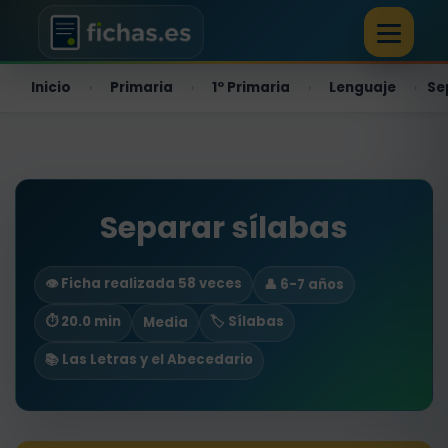
Inicio
Primaria
1º Primaria
Lenguaje
Se
›
›
›
›
Separar sílabas
👁️ Ficha realizada 58 veces
👤 6-7 años
⏱ 20.0 min
🏷️ Sílabas
Media
📚 Las Letras y el Abecedario