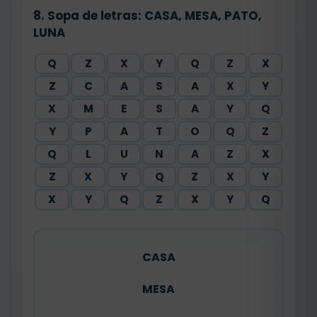
8. Sopa de letras: CASA, MESA, PATO,
LUNA
Q
Z
X
Y
Q
Z
X
Z
C
A
S
A
X
Y
X
M
E
S
A
Y
Q
Y
P
A
T
O
Q
Z
Q
L
U
N
A
Z
X
Z
X
Y
Q
Z
X
Y
X
Y
Q
Z
X
Y
Q
CASA
MESA