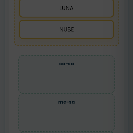
LUNA
NUBE
ca-sa
me-sa