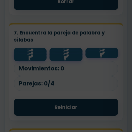
Borrar
7. Encuentra la pareja de palabra y
sílabas
?
?
?
?
?
?
ca-sa
me-sa
CASA
?
?
MESA
lu-na
PATO
pa-to
LUNA
Movimientos:
0
Parejas:
0/4
Reiniciar