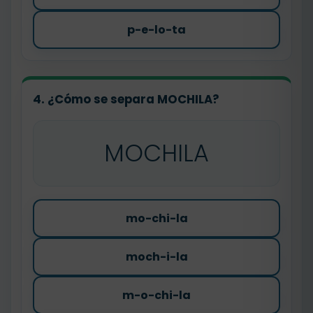
p-e-lo-ta
4. ¿Cómo se separa MOCHILA?
MOCHILA
mo-chi-la
moch-i-la
m-o-chi-la