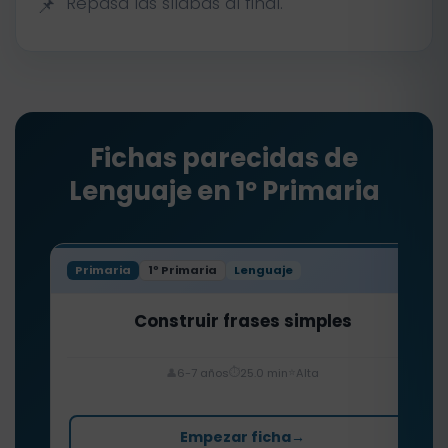
Repasa las sílabas al final.
Fichas parecidas de
Lenguaje en 1º Primaria
Primaria
1º Primaria
Lenguaje
Construir frases simples
⏱️
⭐
👤
6-7 años
25.0 min
Alta
Empezar ficha
→