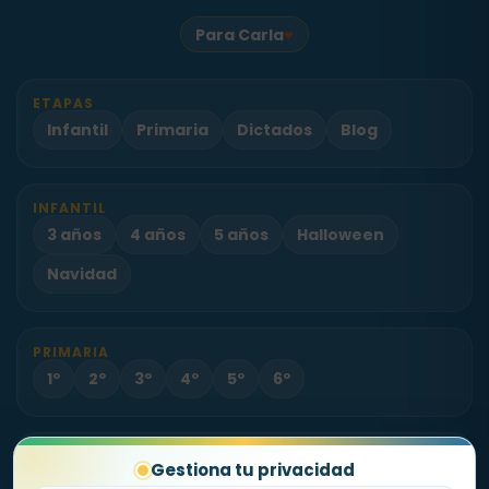
♥
Para Carla
ETAPAS
Infantil
Primaria
Dictados
Blog
INFANTIL
3 años
4 años
5 años
Halloween
Navidad
PRIMARIA
1º
2º
3º
4º
5º
6º
PROYECTO
Gestiona tu privacidad
Sobre Fichas.es
Contacto