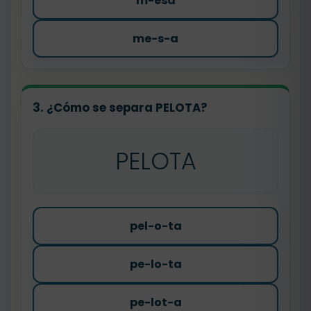
m-esa
me-s-a
3. ¿Cómo se separa PELOTA?
PELOTA
pel-o-ta
pe-lo-ta
pe-lot-a