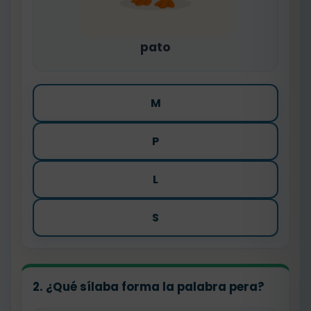
pato
M
P
L
S
2. ¿Qué sílaba forma la palabra
pera
?