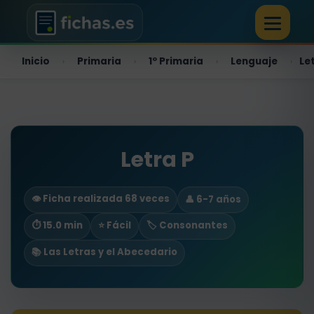
Inicio
Primaria
1º Primaria
Lenguaje
Le
›
›
›
›
Letra P
👁️ Ficha realizada 68 veces
👤 6-7 años
⏱ 15.0 min
⭐ Fácil
🏷️ Consonantes
📚 Las Letras y el Abecedario