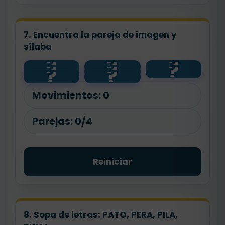
7. Encuentra la pareja de imagen y
sílaba
?
?
?
?
?
?
PI
PU
?
?
PA
PE
Movimientos:
0
Parejas:
0/4
Reiniciar
8. Sopa de letras: PATO, PERA, PILA,