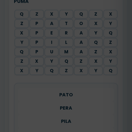
PUMA
Q
Z
X
Y
Q
Z
X
Z
P
A
T
O
X
Y
X
P
E
R
A
Y
Q
Y
P
I
L
A
Q
Z
Q
P
U
M
A
Z
X
Z
X
Y
Q
Z
X
Y
X
Y
Q
Z
X
Y
Q
PATO
PERA
PILA