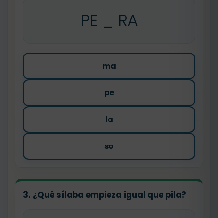
PE _ RA
ma
pe
la
so
3. ¿Qué sílaba empieza igual que
pila
?