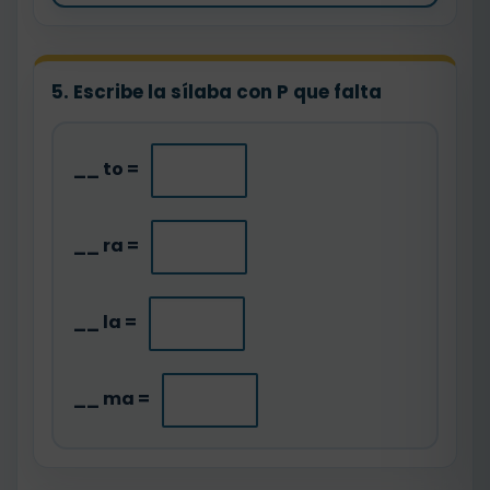
5. Escribe la sílaba con P que falta
__ to =
__ ra =
__ la =
__ ma =