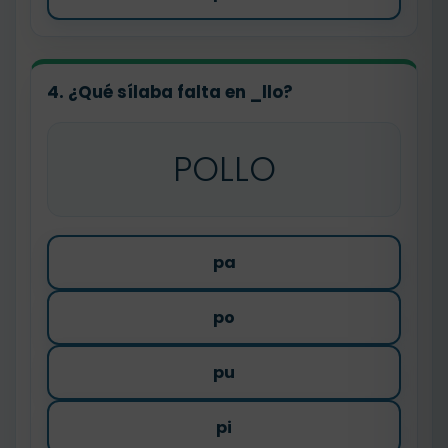
4. ¿Qué sílaba falta en
_llo
?
POLLO
pa
po
pu
pi