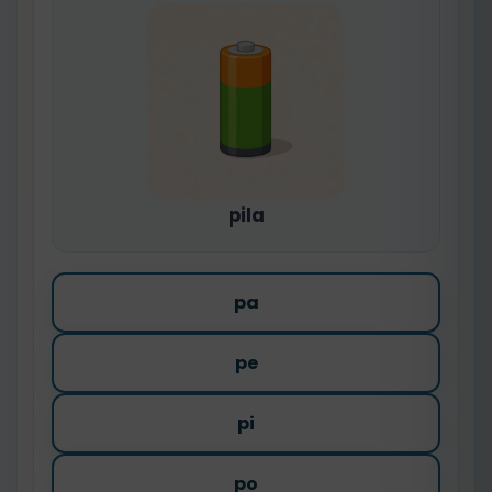
pila
pa
pe
pi
po