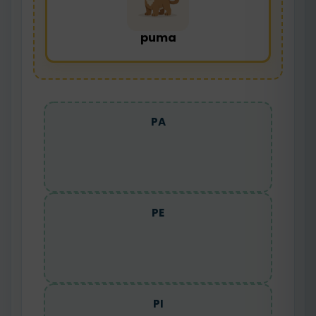
puma
PA
PE
PI