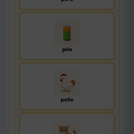
pila
pollo