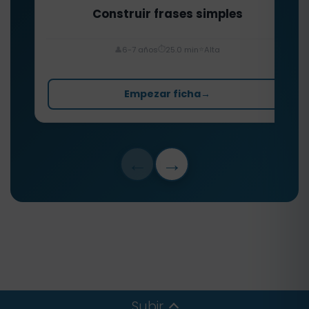
Construir frases simples
⏱️
⭐
👤
6-7 años
25.0 min
Alta
Empezar ficha
→
←
→
Subir