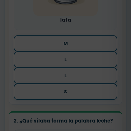
lata
M
L
L
S
2. ¿Qué sílaba forma la palabra
leche
?