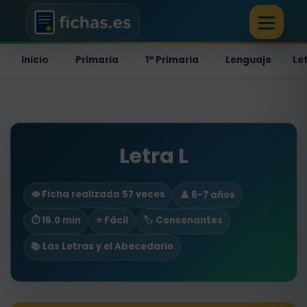
Inicio
Primaria
1º Primaria
Lenguaje
Let
›
›
›
›
Letra L
👁️ Ficha realizada 57 veces
👤 6-7 años
⏱ 15.0 min
⭐ Fácil
🏷️ Consonantes
📚 Las Letras y el Abecedario