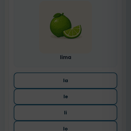
lima
la
le
li
lo