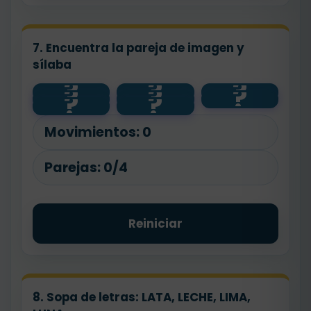
7. Encuentra la pareja de imagen y
sílaba
?
?
?
?
?
?
LI
LU
LE
?
?
LA
Movimientos:
0
Parejas:
0/4
Reiniciar
8. Sopa de letras: LATA, LECHE, LIMA,