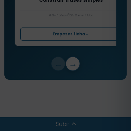
Construir frases simples
⏱️
⭐
👤
6-7 años
25.0 min
Alta
Empezar ficha
→
←
→
Subir