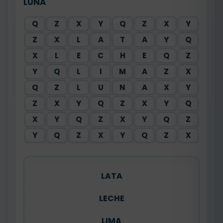
LUNA
Q
Z
X
Y
Q
Z
X
Y
Z
X
L
A
T
A
Y
Q
X
L
E
C
H
E
Q
Z
Y
Q
L
I
M
A
Z
X
Q
Z
L
U
N
A
X
Y
Z
X
Y
Q
Z
X
Y
Q
X
Y
Q
Z
X
Y
Q
Z
Y
Q
Z
X
Y
Q
Z
X
LATA
LECHE
LIMA