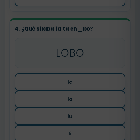
4. ¿Qué sílaba falta en
_ bo
?
LOBO
la
lo
lu
li