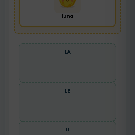
luna
LA
LE
LI