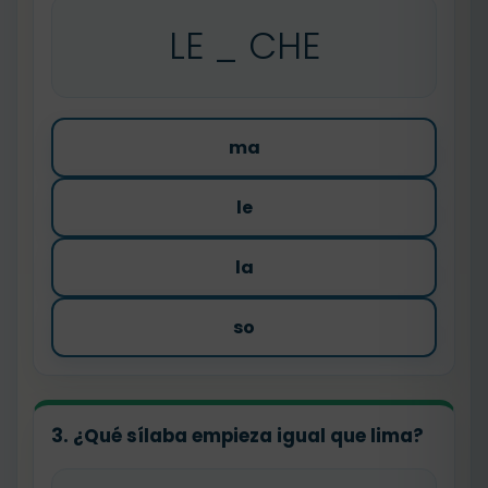
LE _ CHE
ma
le
la
so
3. ¿Qué sílaba empieza igual que
lima
?