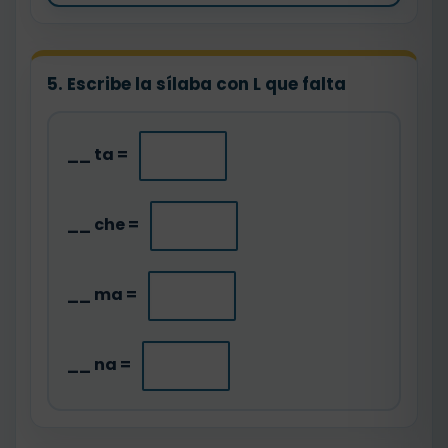
5. Escribe la sílaba con L que falta
__ ta =
__ che =
__ ma =
__ na =