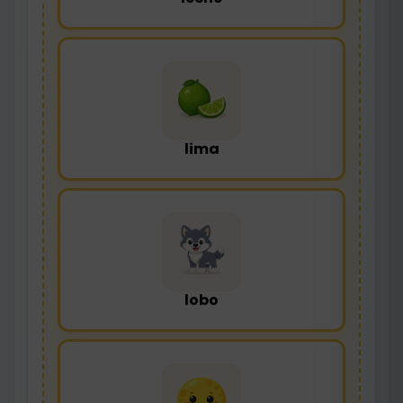
lima
lobo