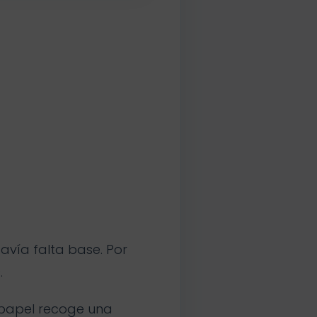
avía falta base. Por
.
l papel recoge una