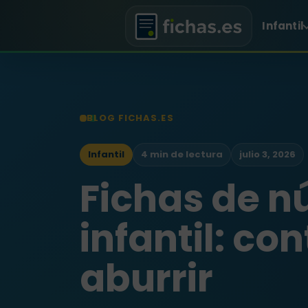
Infantil
BLOG FICHAS.ES
Infantil
4 min de lectura
julio 3, 2026
Fichas de 
infantil: con
aburrir