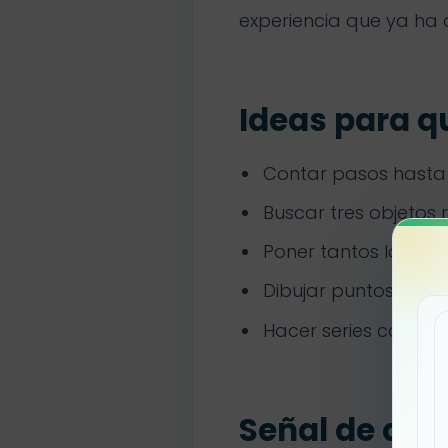
experiencia que ya ha 
Ideas para q
Contar pasos hasta
Buscar tres objetos r
Poner tantos lápices
Dibujar puntos antes
Hacer series con col
Señal de que 