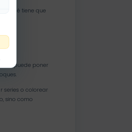
ende qué tiene que
apel.
a
t
r el 4, puede poner
oques.
r series o colorear
o, sino como