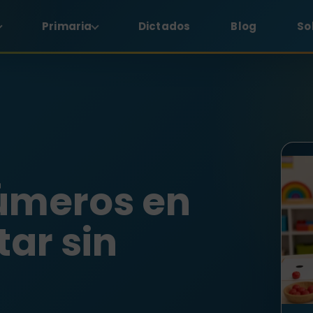
Primaria
Dictados
Blog
So
números en
tar sin