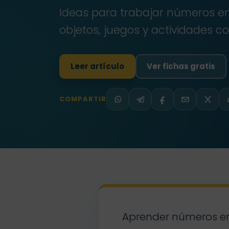
Ideas para trabajar números en 
objetos, juegos y actividades c
Leer artículo
Ver fichas gratis
COMPARTIR
WhatsApp
Telegram
Facebook
Email
X
Aprender números en i