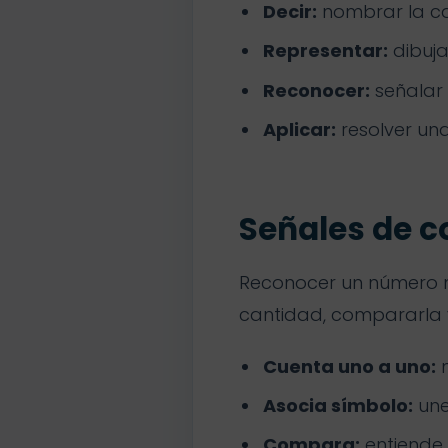
Decir:
nombrar la ca
Representar:
dibuja
Reconocer:
señalar 
Aplicar:
resolver una
Señales de 
Reconocer un número n
cantidad, compararla y
Cuenta uno a uno:
n
Asocia símbolo:
une
Compara:
entiende 