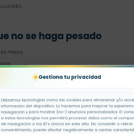
ocurrido.
ue no se haga pesado
 la mesa.
ojos.
 como indica una tarjeta.
Gestiona tu privacidad
 de escribir el número.
ores y formas.
Utilizamos tecnologías como las cookies para almacenar y/o acce
información del dispositivo. Lo hacemos para mejorar la experienc
navegación y para mostrar (no-) anuncios personalizados. El cons
a estas tecnologías nos permitirá procesar datos como el compo
de navegación o los ID's únicos en este sitio. No consentir o retirar 
la ficha funciona
consentimiento, puede afectar negativamente a ciertas característ