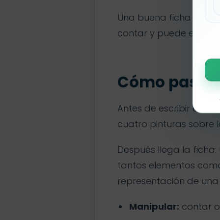
Una buena ficha de núme
contar y puede explica
Cómo pasar d
Antes de escribir el núm
cuatro pinturas sobre
Después llega la ficha:
tantos elementos como 
representación de una 
Manipular:
contar ob