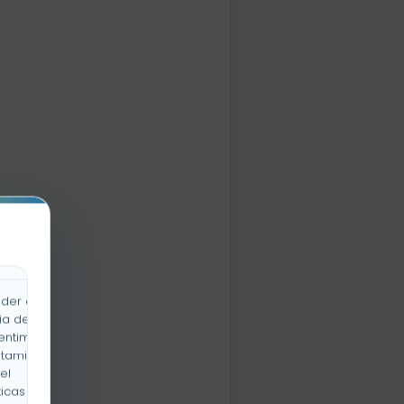
der a la
ia de
entimiento
rtamiento
el
icas y