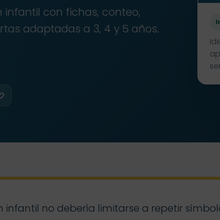
infantil con fichas, conteo,
I
ortas adaptadas a 3, 4 y 5 años.
Id
ap
se
Copiar
nfantil no debería limitarse a repetir símbolo