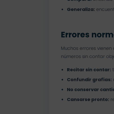
Generaliza:
encuent
Errores norma
Muchos errores vienen d
números sin contar obje
Recitar sin contar:
t
Confundir grafías:
No conservar canti
Cansarse pronto:
re