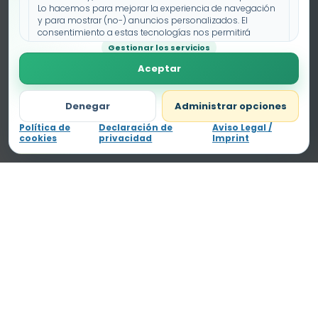
Lo hacemos para mejorar la experiencia de navegación
y para mostrar (no-) anuncios personalizados. El
consentimiento a estas tecnologías nos permitirá
procesar datos como el comportamiento de
Gestionar los servicios
navegación o los ID's únicos en este sitio. No consentir o
Aceptar
retirar el consentimiento, puede afectar negativamente a
ciertas características y funciones.
Denegar
Administrar opciones
Política de
Declaración de
Aviso Legal /
cookies
privacidad
Imprint
Fichas educativas gratis, claras y pensadas para
aprender sin perder la sonrisa.