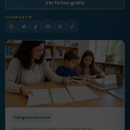
Ver fichas gratis
COMPARTIR
WhatsApp
Telegram
Facebook
Email
X
Copiar
Lengua y lectura
Ideas prácticas para acompañar el