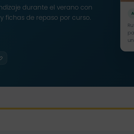
ndizaje durante el verano con
A
s y fichas de repaso por curso.
Ru
pa
un
Copiar