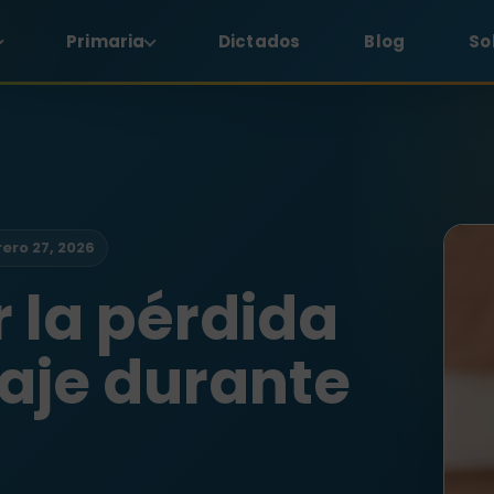
Primaria
Dictados
Blog
So
ero 27, 2026
 la pérdida
aje durante