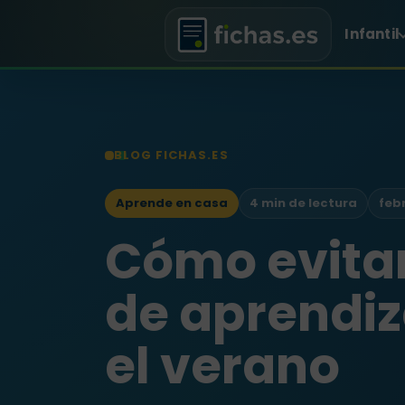
Infantil
BLOG FICHAS.ES
Aprende en casa
4 min de lectura
febr
Cómo evitar
de aprendiz
el verano