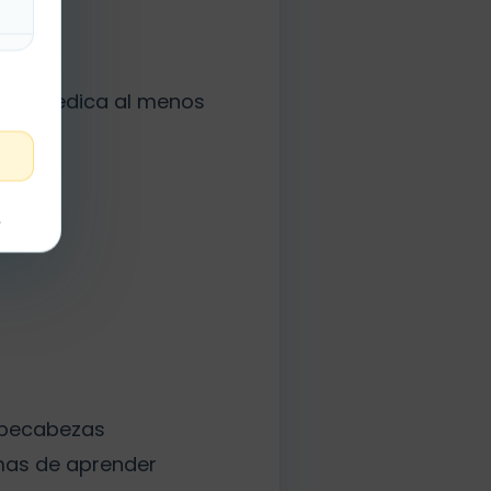
bro. Dedica al menos
t
ompecabezas
rmas de aprender