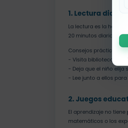
1. Lectura diaria
La lectura es la herra
20 minutos diarios a le
Consejos prácticos:
- Visita bibliotecas loc
- Deja que el niño elija 
- Lee junto a ellos par
2. Juegos educat
El aprendizaje no tien
matemáticos o los exp