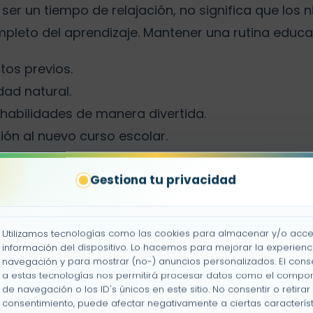
ser un tiempo de relajación, no significa que los 
leto del aprendizaje. Mantener una rutina educat
tos previos.
idad natural.
 habilidades de manera divertida.
ción al nuevo curso escolar.
quiridos durante el verano pueden fomentar la a
Gestiona tu privacidad
o frente a su propio aprendizaje.
Utilizamos tecnologías como las cookies para almacenar y/o acce
información del dispositivo. Lo hacemos para mejorar la experienc
ara evitar la pérdida de apr
navegación y para mostrar (no-) anuncios personalizados. El cons
a estas tecnologías nos permitirá procesar datos como el compo
erano
de navegación o los ID's únicos en este sitio. No consentir o retirar 
consentimiento, puede afectar negativamente a ciertas característ