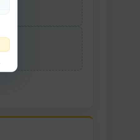
Mil
t
eve
mil