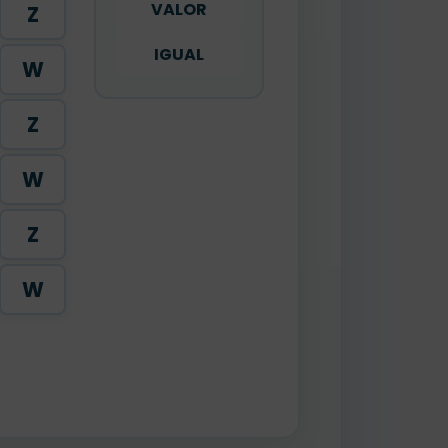
VALOR
Z
IGUAL
W
Z
W
Z
W