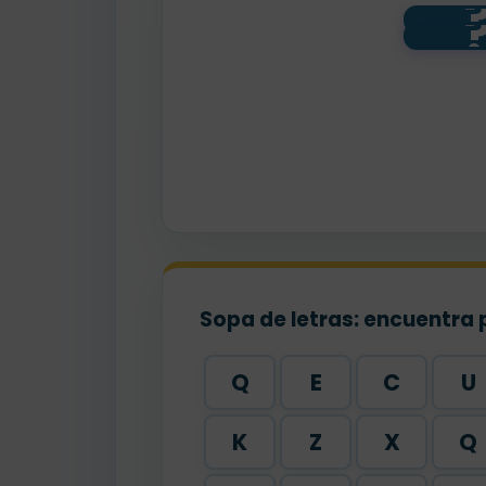
mi
48
Sopa de letras: encuentra 
Q
E
C
U
K
Z
X
Q