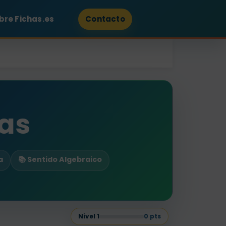
bre Fichas.es
Contacto
las
a
📚 Sentido Algebraico
Nivel
1
0
pts