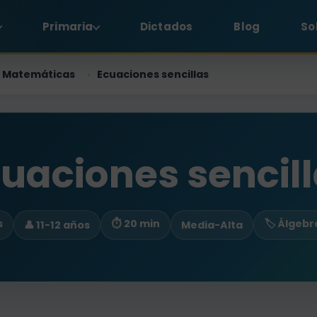
Primaria
Dictados
Blog
So
Matemáticas
Ecuaciones sencillas
›
uaciones sencil
s
⏱ 20 min
🏷️ Álgebr
👤 11-12 años
Media-Alta