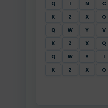
Q
I
N
C
K
Z
X
Q
Q
W
Y
V
K
Z
X
Q
Q
W
Y
I
K
Z
X
Q