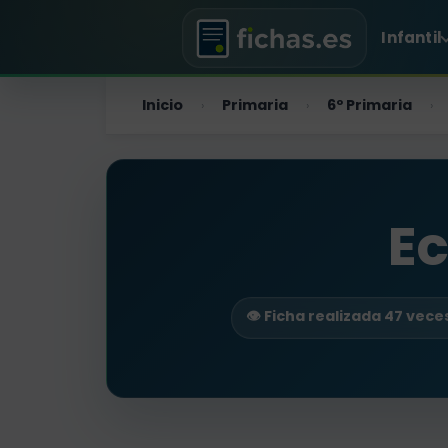
Infantil
Inicio
Primaria
6º Primaria
›
›
›
Ec
👁️ Ficha realizada 47 vece