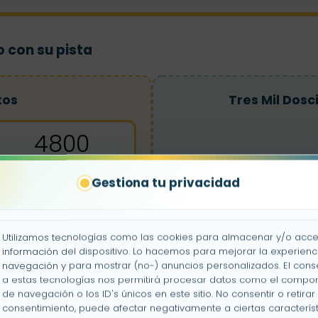
 con su pista
tos
Tres Mil Dos
4800
Gestiona tu privacidad
1000
Cuatro Mi
Utilizamos tecnologías como las cookies para almacenar y/o acce
información del dispositivo. Lo hacemos para mejorar la experienc
navegación y para mostrar (no-) anuncios personalizados. El cons
a estas tecnologías nos permitirá procesar datos como el compo
de navegación o los ID's únicos en este sitio. No consentir o retirar 
Nueve Mil Novecie
consentimiento, puede afectar negativamente a ciertas característ