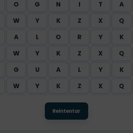
O
G
N
I
T
A
W
Y
K
Z
X
Q
A
L
O
R
Y
K
W
Y
K
Z
X
Q
G
U
A
L
Y
K
W
Y
K
Z
X
Q
Reintentar