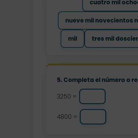
cuatro mil ocho
nueve mil novecientos 
mil
tres mil dosci
5. Completa el número o re
3250 =
4800 =