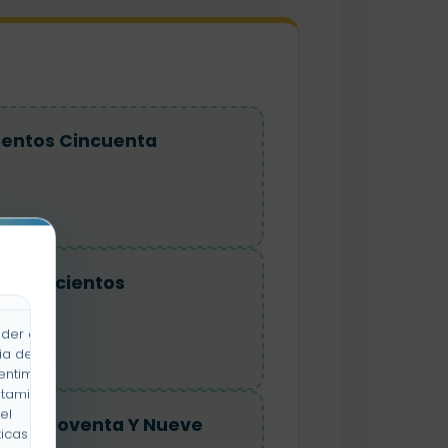
cientos Cincuenta
l Ochocientos
der a la
ia de
entimiento
rtamiento
el
ntos Noventa Y Nueve
icas y