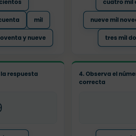
cientos
cuatro mil
ncuenta
mil
nueve mil nove
noventa y nueve
tres mil d
 la respuesta
4. Observa el númer
correcta
9