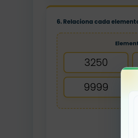
6. Relaciona cada elemento
Elemen
3250
9999