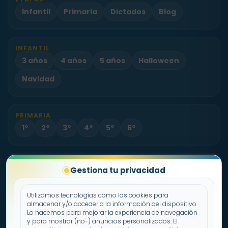
Infantil
Primaria
Dictados
Blog
INFANTIL
3 años
4 años
5 años
Halloween
Navidad
PRIMARIA
1º
2º
3º
4º
5º
6º
PROYECTO
Gestiona tu privacidad
Sobre Fichas.es
Contacto
Utilizamos tecnologías como las cookies para
almacenar y/o acceder a la información del dispositivo.
Lo hacemos para mejorar la experiencia de navegación
Política de cookies
y para mostrar (no-) anuncios personalizados. El