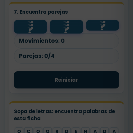
nueve mil
7. Encuentra parejas
novecient
tres mil
?
?
?
cuatro mil
?
?
?
3250
os
mil
dosciento
?
?
4800
ochocient
noventa y
s
9999
1000
os
nueve
cincuenta
Movimientos:
0
Parejas:
0/4
Reiniciar
Sopa de letras: encuentra palabras de
esta ficha
Q
C
O
O
R
D
E
N
A
D
A
X