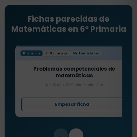
Fichas parecidas de
Matemáticas en 6º Primaria
Primaria
6º Primaria
Matemáticas
Problemas competenciales de
matemáticas
⏱️
⭐
👤
11-12 años
20 min
Media-Alta
Empezar ficha
→
←
→