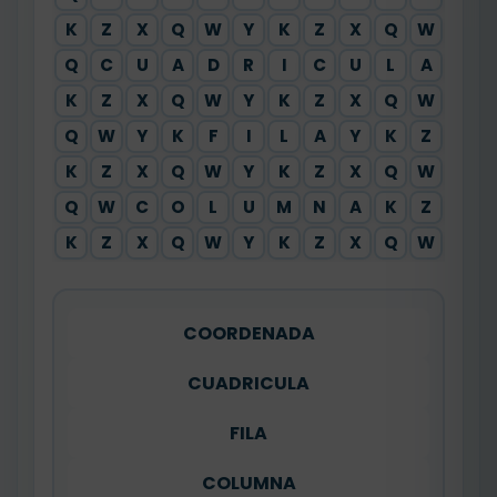
K
Z
X
Q
W
Y
K
Z
X
Q
W
Y
Q
C
U
A
D
R
I
C
U
L
A
X
K
Z
X
Q
W
Y
K
Z
X
Q
W
Y
Q
W
Y
K
F
I
L
A
Y
K
Z
X
K
Z
X
Q
W
Y
K
Z
X
Q
W
Y
Q
W
C
O
L
U
M
N
A
K
Z
X
K
Z
X
Q
W
Y
K
Z
X
Q
W
Y
COORDENADA
CUADRICULA
FILA
COLUMNA