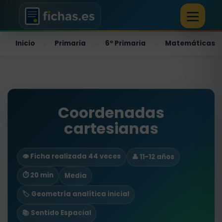
Inicio
Primaria
6º Primaria
Matemáticas
›
›
›
Coordenadas
cartesianas
👁️ Ficha realizada 44 veces
👤 11-12 años
⏱ 20 min
Media
🏷️ Geometría analítica inicial
📚 Sentido Espacial