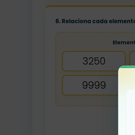
6. Relaciona cada elemento
Elemen
3250
9999