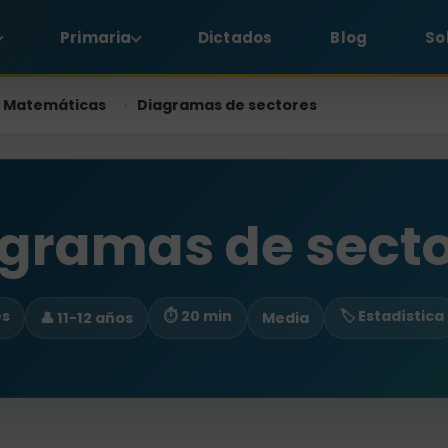
Primaria
Dictados
Blog
So
Matemáticas
Diagramas de sectores
›
gramas de sect
es
⏱ 20 min
🏷️ Estadística
👤 11-12 años
Media