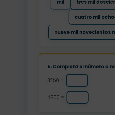
mil
tres mil dosci
cuatro mil ocho
nueve mil novecientos 
5. Completa el número o re
3250 =
4800 =