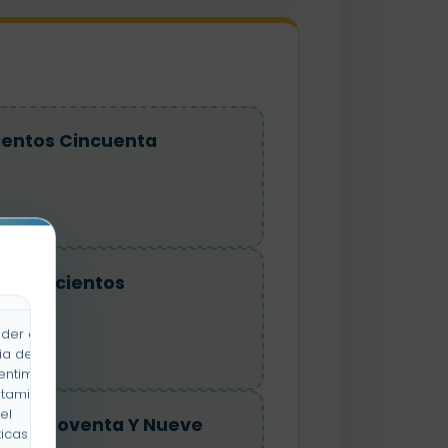
cientos Cincuenta
l Ochocientos
der a la
ia de
entimiento
rtamiento
el
ntos Noventa Y Nueve
icas y