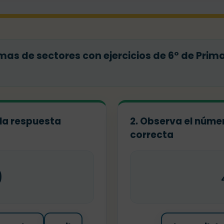
as de sectores con ejercicios de 6º de Prim
 la respuesta
2. Observa el númer
correcta
0