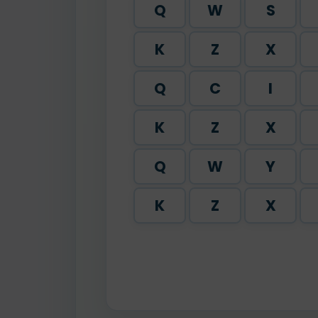
Q
W
S
K
Z
X
Q
C
I
K
Z
X
Q
W
Y
K
Z
X