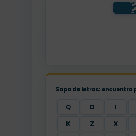
32
nove
to
nov
y n
Sopa de letras: encuentra 
Q
D
I
K
Z
X