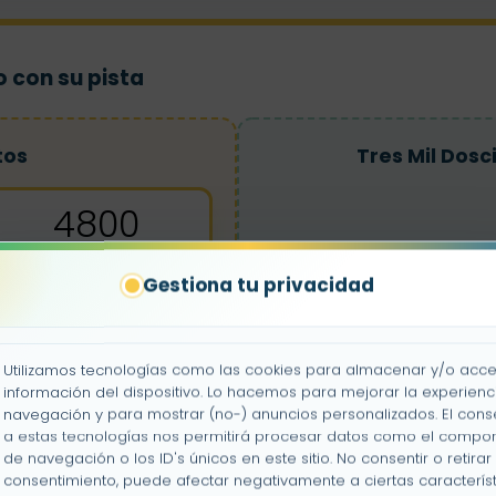
 con su pista
tos
Tres Mil Dos
4800
Gestiona tu privacidad
1000
Cuatro Mi
Utilizamos tecnologías como las cookies para almacenar y/o acce
información del dispositivo. Lo hacemos para mejorar la experienc
navegación y para mostrar (no-) anuncios personalizados. El cons
a estas tecnologías nos permitirá procesar datos como el compo
de navegación o los ID's únicos en este sitio. No consentir o retirar 
Nueve Mil Novecie
consentimiento, puede afectar negativamente a ciertas característ