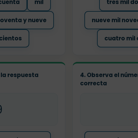
ncuenta
mil
tres mil d
noventa y nueve
nueve mil nove
cientos
cuatro mil
 la respuesta
4. Observa el númer
correcta
9