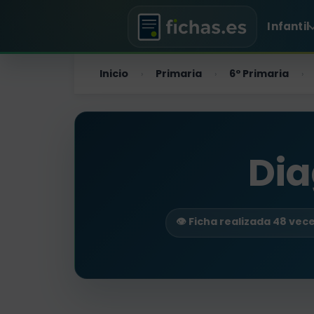
Infantil
Inicio
Primaria
6º Primaria
›
›
›
Dia
👁️ Ficha realizada 48 vec