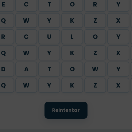
E
C
T
O
R
Y
Q
W
Y
K
Z
X
R
C
U
L
O
Y
Q
W
Y
K
Z
X
D
A
T
O
W
Y
Q
W
Y
K
Z
X
Reintentar