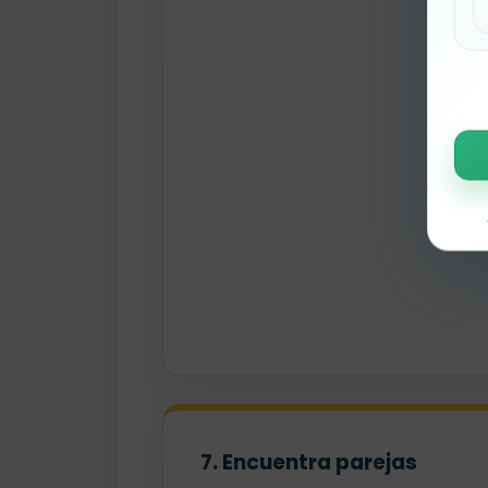
nu
7. Encuentra parejas
mi