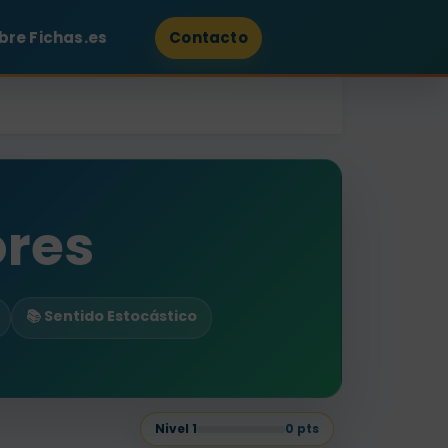
bre Fichas.es
Contacto
ores
📚 Sentido Estocástico
Nivel
1
0
pts