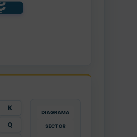
?
?
000
999
K
DIAGRAMA
Q
SECTOR