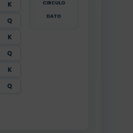
CIRCULO
K
DATO
Q
K
Q
K
Q