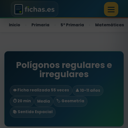
Inicio
Primaria
5º Primaria
Matemáticas
›
›
›
Polígonos regulares e
irregulares
👁️ Ficha realizada 55 veces
👤 10-11 años
⏱ 20 min
🏷️ Geometría
Media
📚 Sentido Espacial