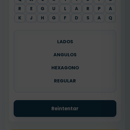
R
E
G
U
L
A
R
P
A
K
J
H
G
F
D
S
A
Q
LADOS
ANGULOS
HEXAGONO
REGULAR
Reintentar