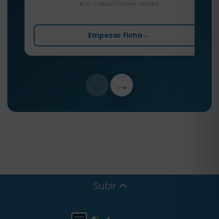
⏱️
⭐
👤
10-11 años
20 min
Media
Empezar ficha
→
←
→
Subir