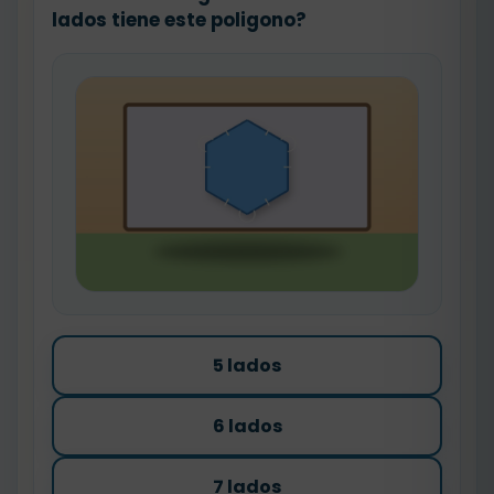
lados tiene este poligono?
5 lados
6 lados
7 lados