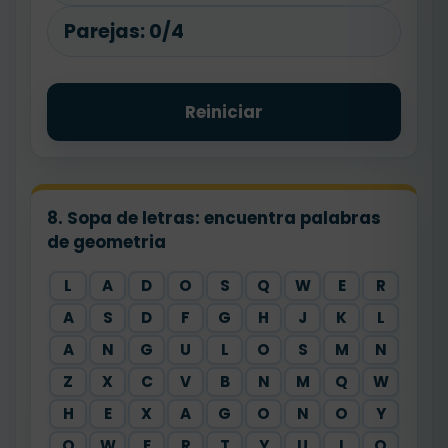
Parejas:
0/4
Reiniciar
8. Sopa de letras: encuentra palabras
de geometria
L
A
D
O
S
Q
W
E
R
A
S
D
F
G
H
J
K
L
A
N
G
U
L
O
S
M
N
Z
X
C
V
B
N
M
Q
W
H
E
X
A
G
O
N
O
Y
Q
W
E
R
T
Y
U
I
O