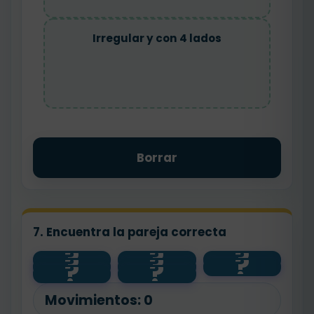
Irregular y con 4 lados
Borrar
7. Encuentra la pareja correcta
?
?
?
?
?
?
irregular
6 lados
?
?
regular
4 lados
Movimientos:
0