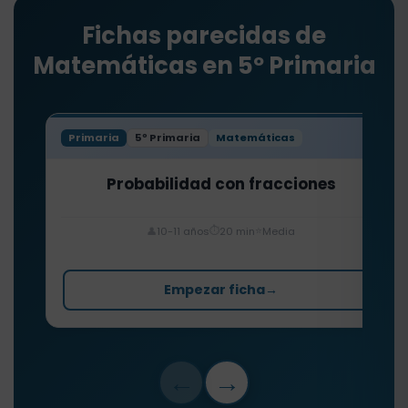
Fichas parecidas de
Matemáticas en 5º Primaria
Primaria
5º Primaria
Matemáticas
Probabilidad con fracciones
⏱️
⭐
👤
10-11 años
20 min
Media
Empezar ficha
→
←
→