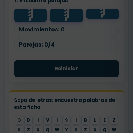
7. Encuentra parejas
cuatro mil
tres mil
nueve mil
?
?
?
?
?
?
ochocient
mil
3250
dosciento
novecient
?
?
4800
9999
os
s
1000
os
cincuenta
noventa y
nueve
Movimientos:
0
Parejas:
0/4
Reiniciar
Sopa de letras: encuentra palabras de
esta ficha
Q
D
I
V
I
S
I
B
L
E
Z
K
Z
X
Q
W
Y
K
Z
X
Q
W