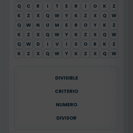
Q
C
R
I
T
E
R
I
O
K
Z
K
Z
X
Q
W
Y
K
Z
X
Q
W
Q
W
N
U
M
E
R
O
Y
K
Z
K
Z
X
Q
W
Y
K
Z
X
Q
W
Q
W
D
I
V
I
S
O
R
K
Z
K
Z
X
Q
W
Y
K
Z
X
Q
W
DIVISIBLE
CRITERIO
NUMERO
DIVISOR