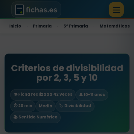
Inicio
Primaria
5º Primaria
Matemáticas
›
›
›
Criterios de divisibilidad
por 2, 3, 5 y 10
👁️ Ficha realizada 42 veces
👤 10-11 años
⏱ 20 min
🏷️ Divisibilidad
Media
📚 Sentido Numérico