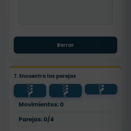
Borrar
7. Encuentra las parejas
?
?
?
?
?
?
Verde
Azul
Amarillo
?
?
🍌
🧴
Marrón
🍾
📰
Movimientos:
0
Parejas:
0/4