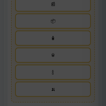
📰
📦
🧴
🥫
🍾
🍌