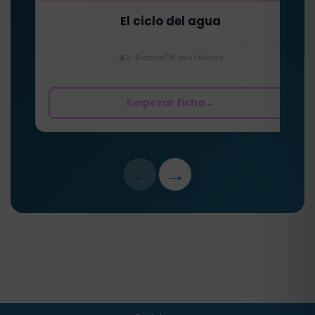
El ciclo del agua
⏱️
⭐
👤
5-6 años
5 min
Medio
Empezar ficha
→
←
→