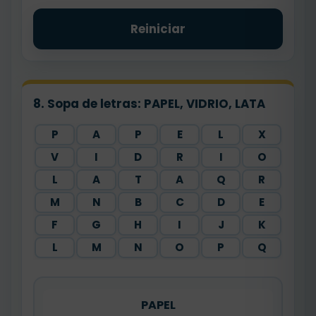
Reiniciar
8. Sopa de letras: PAPEL, VIDRIO, LATA
P
A
P
E
L
X
V
I
D
R
I
O
L
A
T
A
Q
R
M
N
B
C
D
E
F
G
H
I
J
K
L
M
N
O
P
Q
PAPEL