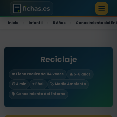
Inicio
Infantil
5 Años
Conocimiento del En
›
›
›
Reciclaje
👁️ Ficha realizada 114 veces
👤 5-6 años
⏱ 4 min
⭐ Fácil
🏷️ Medio Ambiente
📚 Conocimiento del Entorno