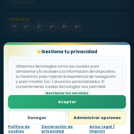
PRIMARIA
1º
2º
3º
4º
5º
6º
PROYECTO
Gestiona tu privacidad
Sobre Fichas.es
Contacto
Utilizamos tecnologías como las cookies para
almacenar y/o acceder a la información del dispositivo.
Lo hacemos para mejorar la experiencia de navegación
Política de cookies
y para mostrar (no-) anuncios personalizados. El
consentimiento a estas tecnologías nos permitirá
Declaración de privacidad
procesar datos como el comportamiento de
Gestionar los servicios
Aviso legal
navegación o los ID's únicos en este sitio. No consentir o
Aceptar
retirar el consentimiento, puede afectar negativamente a
ciertas características y funciones.
Denegar
Administrar opciones
Política de
Declaración de
Aviso Legal /
cookies
privacidad
Imprint
Nivel
1
0
pts