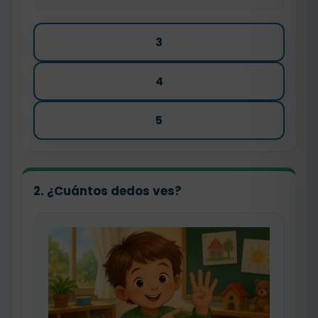
3
4
5
2. ¿Cuántos dedos ves?