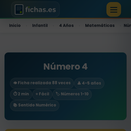
Inicio
Infantil
4 Años
Matemáticas
Nú
›
›
›
›
Número 4
👁️ Ficha realizada 88 veces
👤 4-5 años
⏱ 2 min
⭐ Fácil
🏷️ Números 1-10
📚 Sentido Numérico