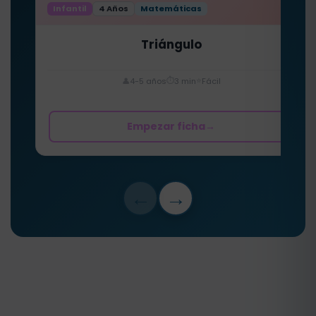
Infantil
4 Años
Matemáticas
Triángulo
⏱️
⭐
👤
4-5 años
3 min
Fácil
Empezar ficha
→
←
→