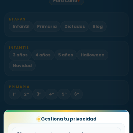
♥
Para Carla
ETAPAS
Infantil
Primaria
Dictados
Blog
INFANTIL
3 años
4 años
5 años
Halloween
Navidad
PRIMARIA
1º
2º
3º
4º
5º
6º
PROYECTO
Gestiona tu privacidad
Sobre Fichas.es
Contacto