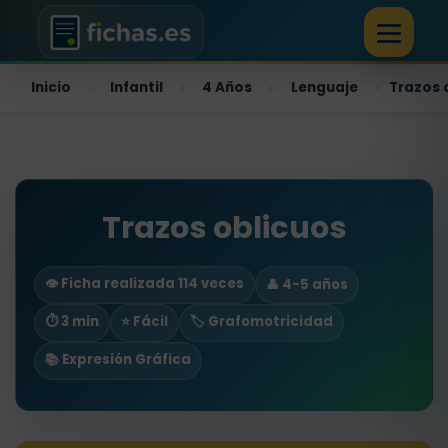
Inicio
Infantil
4 Años
Lenguaje
Trazos 
›
›
›
›
Trazos oblicuos
👁️ Ficha realizada 114 veces
👤 4-5 años
⏱ 3 min
⭐ Fácil
🏷️ Grafomotricidad
📚 Expresión Gráfica