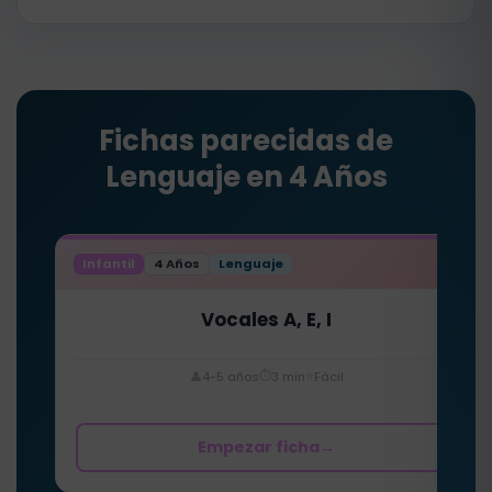
Fichas parecidas de
Lenguaje en 4 Años
Infantil
4 Años
Lenguaje
Vocales A, E, I
⏱️
⭐
👤
4-5 años
3 min
Fácil
Empezar ficha
→