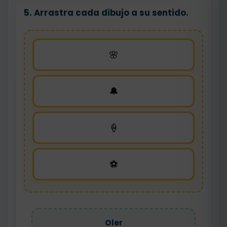
5. Arrastra cada dibujo a su sentido.
🌸
🔔
🍦
⚽
Oler