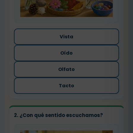
Vista
Oído
Olfato
Tacto
2. ¿Con qué sentido escuchamos?