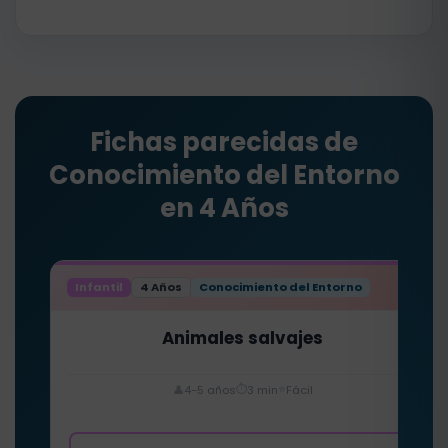
Fichas parecidas de
Conocimiento del Entorno
en 4 Años
Infantil
4 Años
Conocimiento del Entorno
Animales salvajes
⏱️
⭐
👤
4-5 años
3 min
Fácil