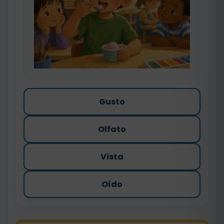
Gusto
Olfato
Vista
Oído