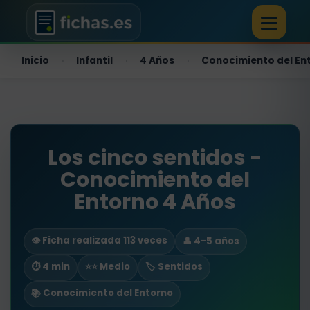
Inicio
Infantil
4 Años
Conocimiento del En
›
›
›
Los cinco sentidos -
Conocimiento del
Entorno 4 Años
👁️ Ficha realizada 113 veces
👤 4-5 años
⏱ 4 min
⭐⭐ Medio
🏷️ Sentidos
📚 Conocimiento del Entorno