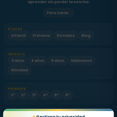
aprender sin perder la sonrisa.
♥
Para Carla
ETAPAS
Infantil
Primaria
Dictados
Blog
INFANTIL
3 años
4 años
5 años
Halloween
Navidad
PRIMARIA
1º
2º
3º
4º
5º
6º
PROYECTO
Gestiona tu privacidad