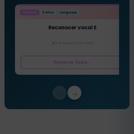
Infantil
3 Años
Lenguaje
Reconocer vocal E
⏱️
⭐
👤
3-4 años
2 min
Fácil
Empezar ficha
→
←
→