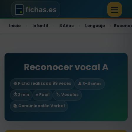
Inicio
Infantil
3 Años
Lenguaje
Reconoc
›
›
›
›
Reconocer vocal A
👁️ Ficha realizada 99 veces
👤 3-4 años
⏱ 2 min
⭐ Fácil
🏷️ Vocales
📚 Comunicación Verbal