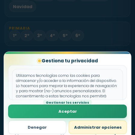
Navidad
PRIMARIA
1º
2º
3º
4º
5º
6º
PROYECTO
Gestiona tu privacidad
Sobre Fichas.es
Contacto
Utilizamos tecnologías como las cookies para
almacenar y/o acceder a la información del dispositivo.
Lo hacemos para mejorar la experiencia de navegación
Política de cookies
y para mostrar (no-) anuncios personalizados. El
consentimiento a estas tecnologías nos permitirá
Declaración de privacidad
procesar datos como el comportamiento de
Gestionar los servicios
Aviso legal
navegación o los ID's únicos en este sitio. No consentir o
Aceptar
retirar el consentimiento, puede afectar negativamente a
ciertas características y funciones.
Denegar
Administrar opciones