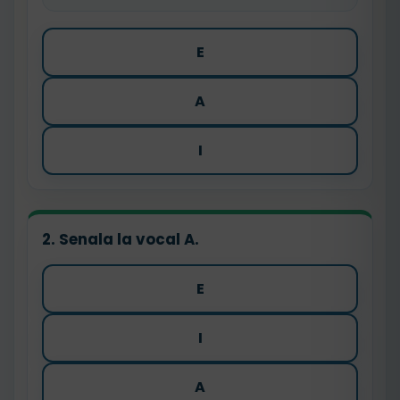
E
A
I
2. Senala la vocal A.
E
I
A