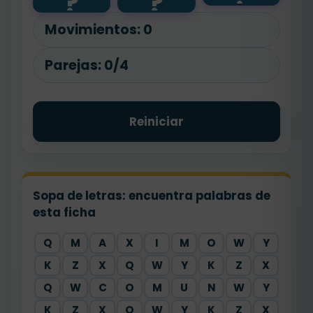
?
?
mil
os
cincuenta
noventa y
nueve
Movimientos:
0
Parejas:
0/4
Reiniciar
Sopa de letras: encuentra palabras de
esta ficha
Q
M
A
X
I
M
O
W
Y
K
Z
X
Q
W
Y
K
Z
X
Q
W
C
O
M
U
N
W
Y
K
Z
X
Q
W
Y
K
Z
X