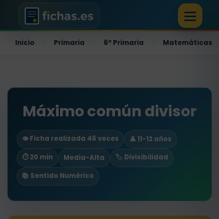
Inicio
Primaria
6º Primaria
Matemáticas
›
›
›
Máximo común divisor
👁️ Ficha realizada 46 veces
👤 11-12 años
⏱ 20 min
🏷️ Divisibilidad
Media-Alta
📚 Sentido Numérico