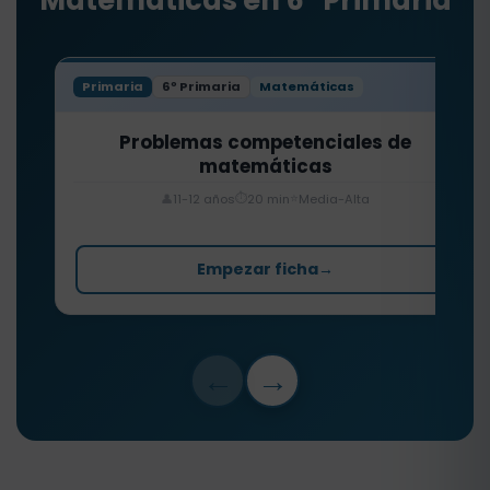
Matemáticas en 6º Primaria
Primaria
6º Primaria
Matemáticas
Problemas competenciales de
matemáticas
⏱️
⭐
👤
11-12 años
20 min
Media-Alta
Empezar ficha
→
←
→