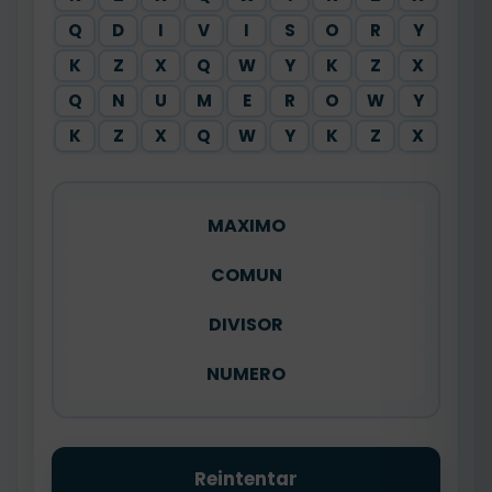
Q
D
I
V
I
S
O
R
Y
K
Z
X
Q
W
Y
K
Z
X
Q
N
U
M
E
R
O
W
Y
K
Z
X
Q
W
Y
K
Z
X
MAXIMO
COMUN
DIVISOR
NUMERO
Reintentar