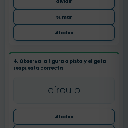
dividir
sumar
4 lados
4. Observa la figura o pista y elige la
respuesta correcta
círculo
4 lados