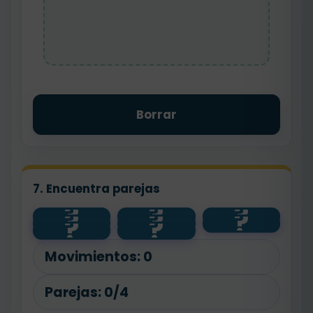
Borrar
7. Encuentra parejas
?
?
?
?
?
?
círculo
sin lados
4 lados
rectángul
?
?
3 lados
4 lados
o
triángulo
cuadrado
Movimientos:
0
Parejas:
0/4