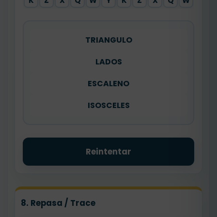
K
Z
X
Q
W
Y
K
Z
X
Q
W
TRIANGULO
LADOS
ESCALENO
ISOSCELES
Reintentar
8. Repasa / Trace