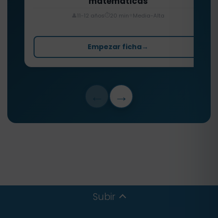
matemáticas
⏱️
⭐
👤
11-12 años
20 min
Media-Alta
Empezar ficha
→
←
→
Subir