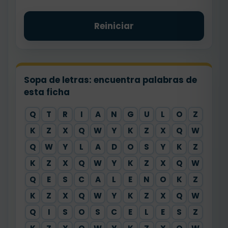
Reiniciar
Sopa de letras: encuentra palabras de
esta ficha
Q
T
R
I
A
N
G
U
L
O
Z
K
Z
X
Q
W
Y
K
Z
X
Q
W
Q
W
Y
L
A
D
O
S
Y
K
Z
K
Z
X
Q
W
Y
K
Z
X
Q
W
Q
E
S
C
A
L
E
N
O
K
Z
K
Z
X
Q
W
Y
K
Z
X
Q
W
Q
I
S
O
S
C
E
L
E
S
Z