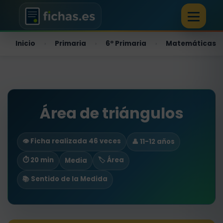
Inicio
Primaria
6º Primaria
Matemáticas
›
›
›
Área de triángulos
👁️ Ficha realizada 46 veces
👤 11-12 años
⏱ 20 min
🏷️ Área
Media
📚 Sentido de la Medida