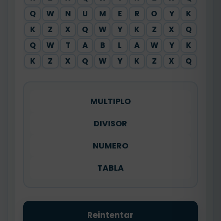
Q
W
N
U
M
E
R
O
Y
K
K
Z
X
Q
W
Y
K
Z
X
Q
Q
W
T
A
B
L
A
W
Y
K
K
Z
X
Q
W
Y
K
Z
X
Q
MULTIPLO
DIVISOR
NUMERO
TABLA
Reintentar