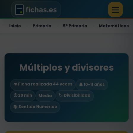
Inicio
Primaria
5º Primaria
Matemáticas
›
›
›
Múltiplos y divisores
👁️ Ficha realizada 44 veces
👤 10-11 años
⏱ 20 min
🏷️ Divisibilidad
Media
📚 Sentido Numérico