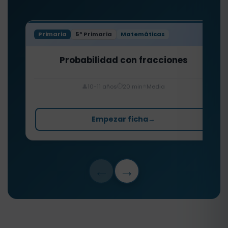
Primaria
5º Primaria
Matemáticas
Probabilidad con fracciones
⏱️
⭐
👤
10-11 años
20 min
Media
Empezar ficha
→
←
→